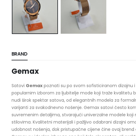
BRAND
Gemax
Satovi
Gemax
poznati su po svom sofisticiranom dizajnu i pr
popularnim izborom za ljubitelje mode koji traže kvalitet
nudi širok spektar satova, od elegantnih modela za formaln
varijanti za svakodnevno nošenje. Gemax satovi često kom
suvremenim detaljima, stvarajući univerzalne modele koji 
stilovima. Kvalitetni materijali i pažljivo odabrani dizajni 
udobnost nošenja, dok pristupačne cijene čine ovaj brend d