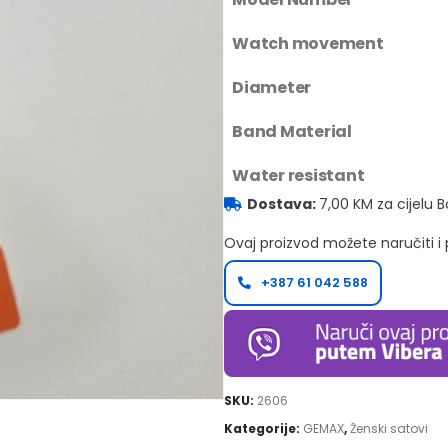
Watch movement
Diameter
Band Material
Water resistant
Dostava:
7,00 KM za cijelu 
Ovaj proizvod možete naručiti i
+387 61 042 588
SKU:
2606
Kategorije:
GEMAX
,
Ženski satovi