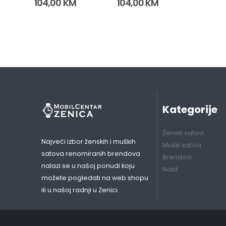
104,00
KM
104,00
KM
Kategorije
Ženski satovi
Najveći izbor ženskih i muških
Muški satovi
satova renomiranih brendova
Brendovi
nalazi se u našoj ponudi koju
Nakit
možete pogledati na web shopu
ili u našoj radnji u Zenici.