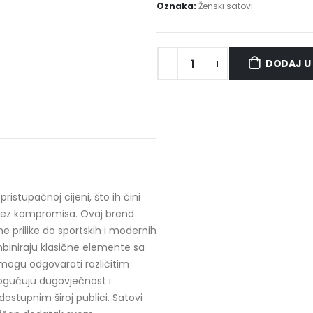
Oznaka:
Ženski satovi
DODAJ U
istupačnoj cijeni, što ih čini
u bez kompromisa. Ovaj brend
e prilike do sportskih i modernih
biniraju klasične elemente sa
mogu odgovarati različitim
omogućuju dugovječnost i
ostupnim široj publici. Satovi