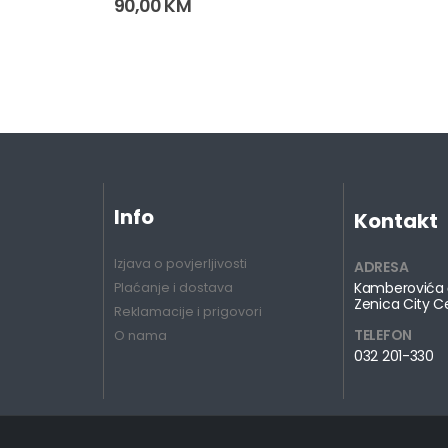
90,00
KM
Info
Kontakt
Izjava o povjerljivosti
ADRESA
Kamberovića 
Plaćanje i dostava
Zenica City C
Reklamacije i prigovori
TELEFON
O nama
032 201-330