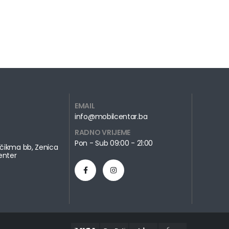
EMAIL
info@mobilcentar.ba
RADNO VRIJEME
Pon - Sub 09:00 - 21:00
čikma bb, Zenica
enter