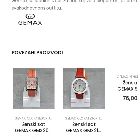
Gemax su idealan izbor za one koji žele elegantan, ali pra
svakodnevnom outfitu.
POVEZANI PROIZVODI
GEMAX
,
ŽENS
Ženski
GEMAX 9
CR-DB (
76,0
GEMAX
,
OLX KATEGORIJE
,
OLX OBNOVA
GEMAX
,
SATOVI
,
OLX KATEGORIJE
,
ŽENSKI SATOVI
,
OLX OBNOVA
,
SATOVI
,
Ženski sat
Ženski sat
GEMAX GMX2012
GEMAX GMX2121
(15027)
(15003)