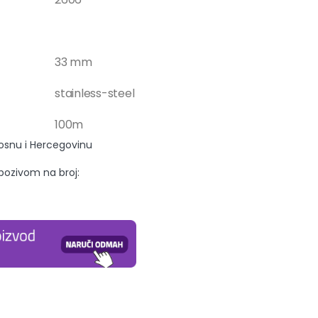
33 mm
stainless-steel
100m
Bosnu i Hercegovinu
 pozivom na broj: