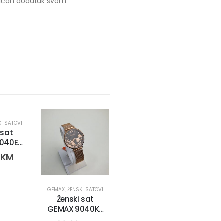
ktičan dodatak svom
KI SATOVI
 sat
040E-
2264)
0
KM
ŽENSKI SATOVI
GEMAX
,
ŽENSKI SATOVI
Ženski sat
GEMAX 9040K-
CR-DB (2269)