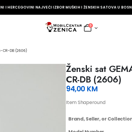
I I HERCEGOVINI NAJVEĆI IZBOR MUŠKIH I ŽENSKIH SATOVA U BOSNI 
0
6-CR-DB (2606)
Ženski sat GEM
CR-DB (2606)
94,00
KM
Item Shaperound
Brand, Seller, or Collecti
Model Number