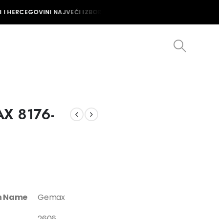
I HERCEGOVINI NAJVEĆI IZBOR MUŠKIH I ŽENSKIH SATOVA U BOSNI I
AX 8176-
on Name
Gemax
2606