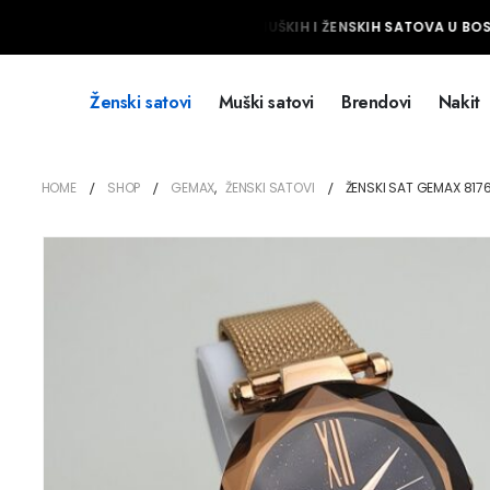
NAJVEĆI IZBOR MUŠKIH I ŽENSKIH SATOVA U BOSN
Ženski satovi
Muški satovi
Brendovi
Nakit
HOME
SHOP
GEMAX
,
ŽENSKI SATOVI
ŽENSKI SAT GEMAX 817