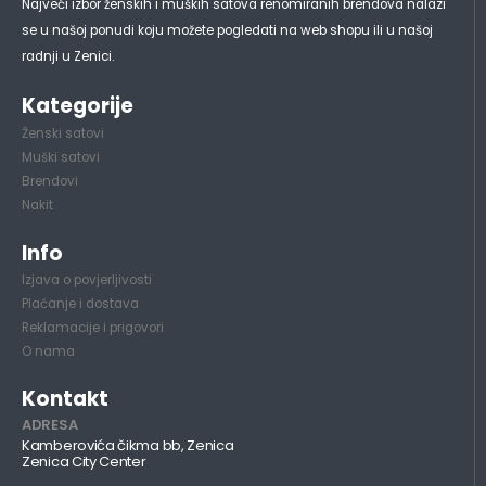
Najveći izbor ženskih i muških satova renomiranih brendova nalazi
se u našoj ponudi koju možete pogledati na web shopu ili u našoj
radnji u Zenici.
Kategorije
Ženski satovi
Muški satovi
Brendovi
Nakit
Info
Izjava o povjerljivosti
Plaćanje i dostava
Reklamacije i prigovori
O nama
Kontakt
ADRESA
Kamberovića čikma bb, Zenica
Zenica City Center