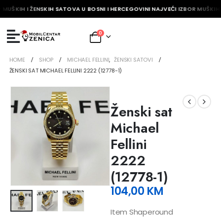
 MUŠKIH I ŽENSKIH SATOVA U BOSNI I HERCEGOVINI NAJVEĆI IZBOR MUŠKIH 
0
HOME
SHOP
MICHAEL FELLINI
,
ŽENSKI SATOVI
ŽENSKI SAT MICHAEL FELLINI 2222 (12778-1)
Ženski sat
Michael
Fellini
2222
(12778-1)
104,00
KM
Item Shaperound