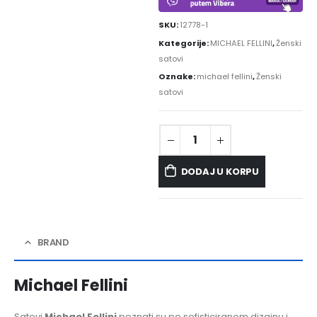
SKU:
12778-1
Kategorije:
MICHAEL FELLINI
,
Ženski
satovi
Oznake:
michael fellini
,
Ženski
satovi
DODAJ U KORPU
BRAND
Michael Fellini
Satovi
Michael Fellini
poznati su po sofisticiranom dizajnu i