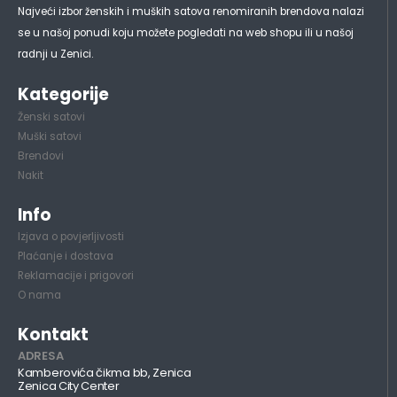
Najveći izbor ženskih i muških satova renomiranih brendova nalazi
se u našoj ponudi koju možete pogledati na web shopu ili u našoj
radnji u Zenici.
Kategorije
Ženski satovi
Muški satovi
Brendovi
Nakit
Info
Izjava o povjerljivosti
Plaćanje i dostava
Reklamacije i prigovori
O nama
Kontakt
ADRESA
Kamberovića čikma bb, Zenica
Zenica City Center