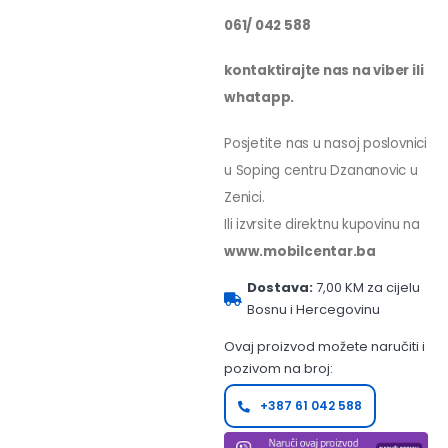
061/ 042 588
kontaktirajte nas na viber ili
whatapp.
Posjetite nas u nasoj poslovnici
u Soping centru Dzananovic u
Zenici.
Ili izvrsite direktnu kupovinu na
www.mobilcentar.ba
Dostava:
7,00 KM za cijelu
Bosnu i Hercegovinu
Ovaj proizvod možete naručiti i
pozivom na broj:
+387 61 042 588