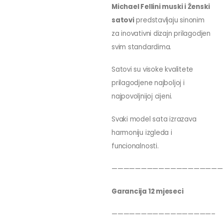
Michael Fellini muski i Ženski
satovi
predstavljaju sinonim
za inovativni dizajn prilagodjen
svim standardima.
Satovi su visoke kvalitete
prilagodjene najboljoj i
najpovoljnijoj cijeni.
Svaki model sata izrazava
harmoniju izgleda i
funcionalnosti.
———————————————————
Garancija 12 mjeseci
—————————————————–