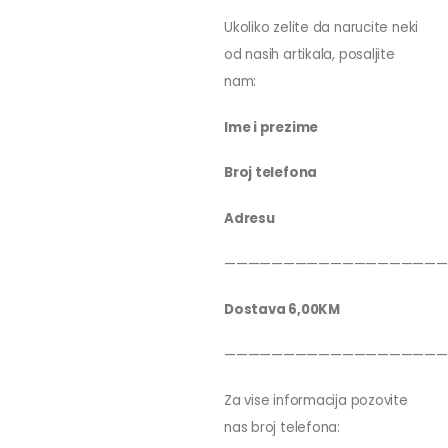
Ukoliko zelite da narucite neki
od nasih artikala, posaljite
nam:
Ime i prezime
Broj telefona
Adresu
———————————————————
Dostava 6,00KM
———————————————————
Za vise informacija pozovite
nas broj telefona: