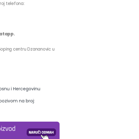
roj telefona:
hatapp.
 Soping centru Dzananovic u
Bosnu i Hercegovinu
 pozivom na broj: