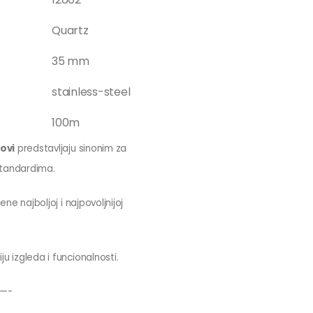
Quartz
35 mm
stainless-steel
100m
tovi
predstavljaju sinonim za
 standardima.
ene najboljoj i najpovoljnijoj
u izgleda i funcionalnosti.
—-