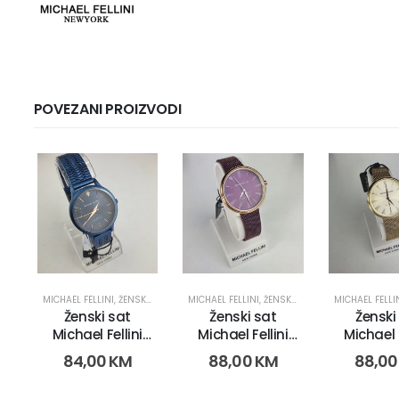
POVEZANI PROIZVODI
MICHAEL FELLINI
,
ŽENSKI SATOVI
MICHAEL FELLINI
,
ŽENSKI SATOVI
MICHAEL FELLI
Ženski sat
Ženski sat
Ženski
Michael Fellini
Michael Fellini
Michael F
2220 (3011)
22227 (3029)
2227 (3
84,00
KM
88,00
KM
88,0