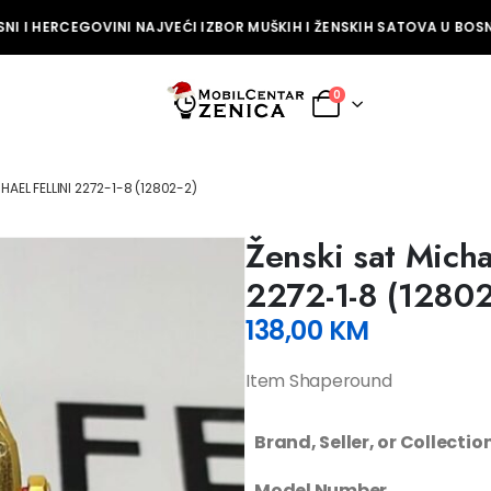
I I HERCEGOVINI NAJVEĆI IZBOR MUŠKIH I ŽENSKIH SATOVA U BOSNI
0
HAEL FELLINI 2272-1-8 (12802-2)
Ženski sat Michae
2272-1-8 (12802
138,00
KM
Item Shaperound
Brand, Seller, or Collecti
Model Number