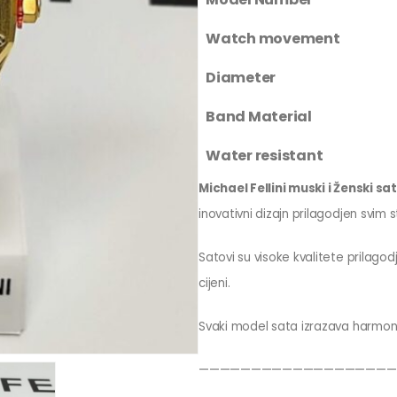
Watch movement
Diameter
Band Material
Water resistant
Michael Fellini muski i Ženski sa
inovativni dizajn prilagodjen svim
Satovi su visoke kvalitete prilagodj
cijeni.
Svaki model sata izrazava harmonij
———————————————————