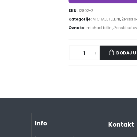
SKU:
12802-2
Kategorije:
MICHAEL FELLINI
,
Ženski s
Oznake:
michael fellini
,
Ženski satov
DODAJ U
Info
Kontakt