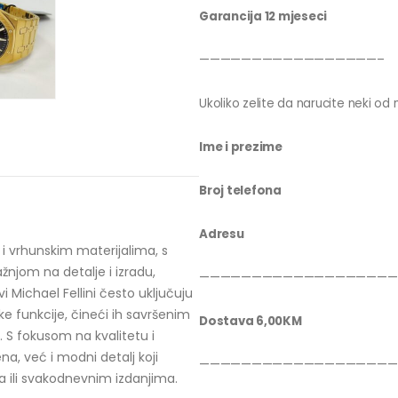
Garancija 12 mjeseci
—————————————————–
Ukoliko zelite da narucite neki od n
Ime i prezime
Broj telefona
Adresu
 i vrhunskim materijalima, s
žnjom na detalje i izradu,
———————————————————
 Michael Fellini često uključuju
e funkcije, čineći ih savršenim
Dostava 6,00KM
. S fokusom na kvalitetu i
a, već i modni detalj koji
———————————————————
ma ili svakodnevnim izdanjima.