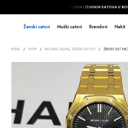
NAJVEĆI IZBOR MUŠKIH I ŽENSKIH SATOVA U BOSN
Ženski satovi
Muški satovi
Brendovi
Nakit
HOME
SHOP
MICHAEL FELLINI
,
ŽENSKI SATOVI
ŽENSKI SAT MIC