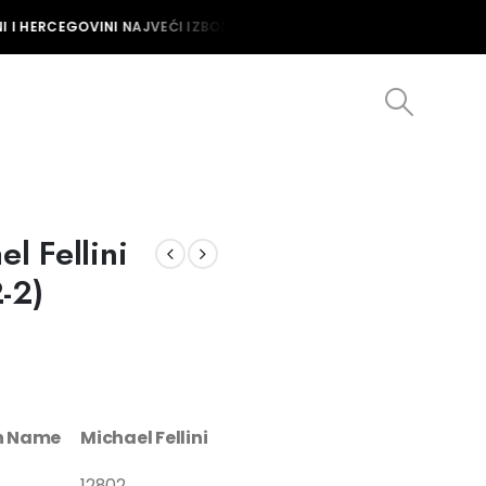
 I HERCEGOVINI NAJVEĆI IZBOR MUŠKIH I ŽENSKIH SATOVA U BOSNI I
l Fellini
-2)
on Name
Michael Fellini
12802