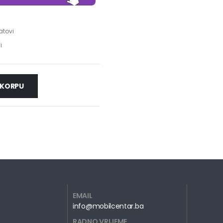
atovi
i
 KORPU
EMAIL
info@mobilcentar.ba
RADNO VRIJEME