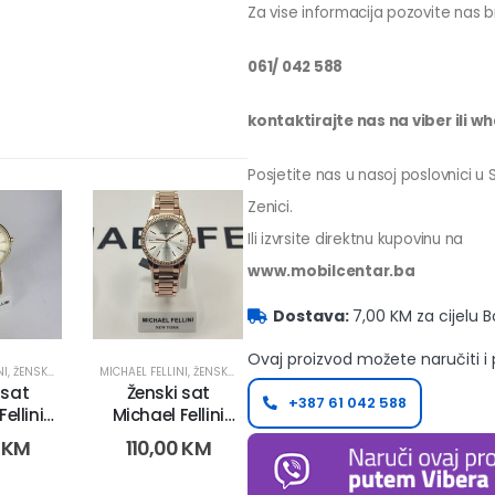
Za vise informacija pozovite nas b
061/ 042 588
kontaktirajte nas na viber ili w
Posjetite nas u nasoj poslovnici u
Zenici.
Ili izvrsite direktnu kupovinu na
www.mobilcentar.ba
Dostava:
7,00 KM za cijelu 
Ovaj proizvod možete naručiti i
NI
,
ŽENSKI SATOVI
MICHAEL FELLINI
,
ŽENSKI SATOVI
 sat
Ženski sat
+387 61 042 588
ellini
Michael Fellini
029-3)
2228 (3030-4)
0
KM
110,00
KM