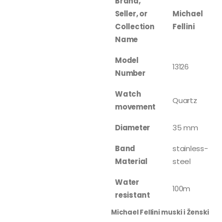
Brand,
Seller, or
Michael
Collection
Fellini
Name
Model
13126
Number
Watch
Quartz
movement
Diameter
35 mm
Band
stainless-
Material
steel
Water
100m
resistant
Michael Fellini muski i Ženski