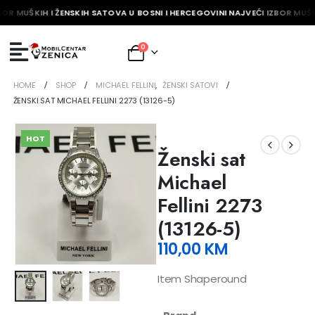
BOR MUŠKIH I ŽENSKIH SATOVA U BOSNI I HERCEGOVINI NAJVEĆI IZBOR MUŠKI
0
HOME
SHOP
MICHAEL FELLINI
,
ŽENSKI SATOVI
ŽENSKI SAT MICHAEL FELLINI 2273 (13126-5)
HOT
Ženski sat
Michael
Fellini 2273
(13126-5)
110,00
KM
Item Shaperound