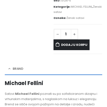
SKU:
13126-5
Kategorije:
MICHAEL FELLINI
,
Ženski
satovi
Oznaka:
Ženski satovi
DODAJ U KORPU
BRAND
Michael Fellini
Satovi
Michael Fellini
poznati su po sofisticiranom dizajnu i
vrhunskim materijalima, s naglaskom na luksuz i eleganciju.
Brend se ističe svojom pažnjom na detalje i izradu, nudeći