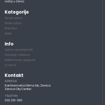
radnji u Zenici.
Kategorije
Ženski satovi
Muški satovi
Brendovi
Nakit
Info
Izjava o povjerljivosti
Plaćanje i dostava
Reklamacije i prigovori
O nama
Kontakt
ADRESA
Kamberovića čikma bb, Zenica
Zenica City Center
TELEFON
032 201-330