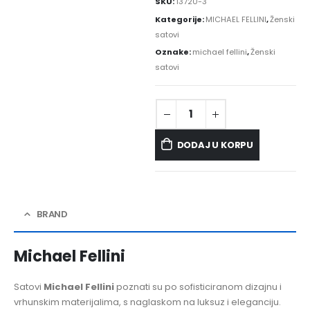
SKU:
13720-3
Kategorije:
MICHAEL FELLINI
,
Ženski
satovi
Oznake:
michael fellini
,
Ženski
satovi
DODAJ U KORPU
BRAND
Michael Fellini
Satovi
Michael Fellini
poznati su po sofisticiranom dizajnu i
vrhunskim materijalima, s naglaskom na luksuz i eleganciju.