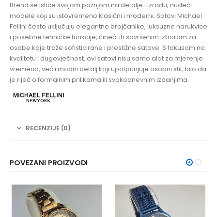
Brend se ističe svojom pažnjom na detalje i izradu, nudeći
modele koji su istovremeno klasični i moderni. Satovi Michael
Fellini često uključuju elegantne brojčanike, luksuzne narukvice
i posebne tehničke funkcije, čineći ih savršenim izborom za
osobe koje traže sofisticirane i prestižne satove. S fokusom na
kvalitetu i dugovječnost, ovi satovi nisu samo alat za mjerenje
vremena, već i modni detalj koji upotpunjuje osobni stil, bilo da
je riječ o formalnim prilikama ili svakodnevnim izdanjima.
RECENZIJE (0)
POVEZANI PROIZVODI