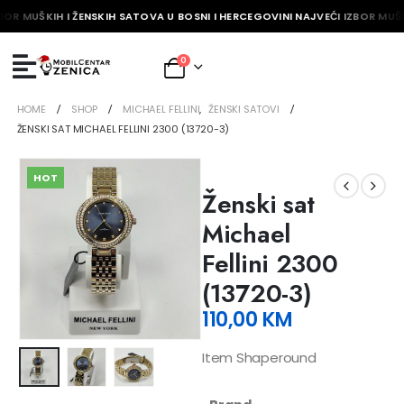
BOR MUŠKIH I ŽENSKIH SATOVA U BOSNI I HERCEGOVINI NAJVEĆI IZBOR MUŠK
0
HOME
SHOP
MICHAEL FELLINI
,
ŽENSKI SATOVI
ŽENSKI SAT MICHAEL FELLINI 2300 (13720-3)
HOT
Ženski sat
Michael
Fellini 2300
(13720-3)
110,00
KM
Item Shaperound