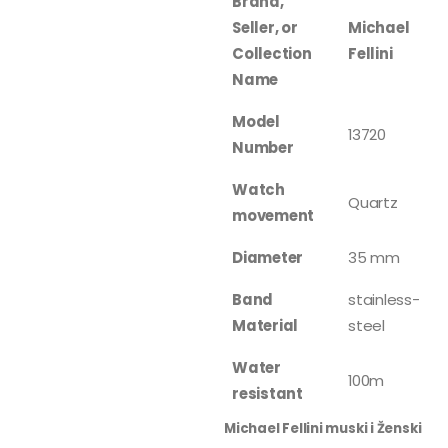
Brand,
Seller, or
Michael
Collection
Fellini
Name
Model
13720
Number
Watch
Quartz
movement
Diameter
35 mm
Band
stainless-
Material
steel
Water
100m
resistant
Michael Fellini muski i Ženski