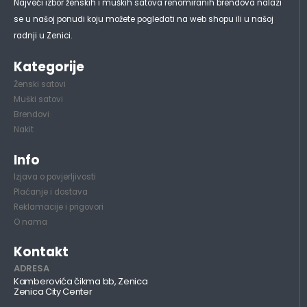
Najveći izbor ženskih i muških satova renomiranih brendova nalazi
se u našoj ponudi koju možete pogledati na web shopu ili u našoj
radnji u Zenici.
Kategorije
Ženski satovi
Muški satovi
Brendovi
Nakit
Info
Izjava o povjerljivosti
Plaćanje i dostava
Reklamacije i prigovori
O nama
Kontakt
ADRESA
Kamberovića čikma bb, Zenica
Zenica City Center