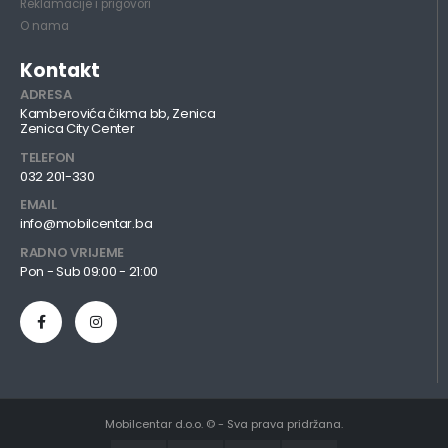
Reklamacije i prigovori
O nama
Kontakt
ADRESA
Kamberovića čikma bb, Zenica
Zenica City Center
TELEFON
032 201-330
EMAIL
info@mobilcentar.ba
RADNO VRIJEME
Pon - Sub 09:00 - 21:00
Mobilcentar d.o.o. © - Sva prava pridržana.