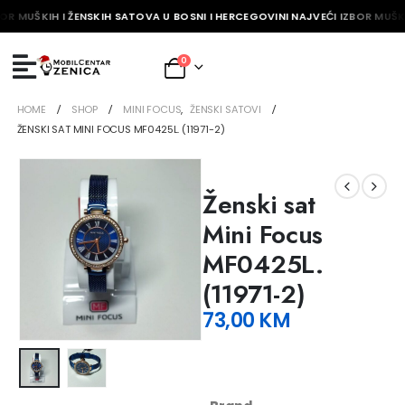
OR MUŠKIH I ŽENSKIH SATOVA U BOSNI I HERCEGOVINI NAJVEĆI IZBOR MUŠKI
0
HOME
SHOP
MINI FOCUS
,
ŽENSKI SATOVI
ŽENSKI SAT MINI FOCUS MF0425L. (11971-2)
Ženski sat
Mini Focus
MF0425L.
(11971-2)
73,00
KM