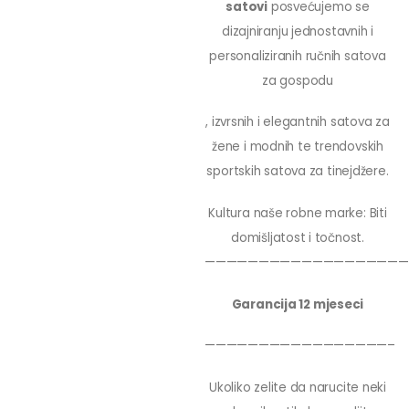
satovi
posvećujemo se
dizajniranju jednostavnih i
personaliziranih ručnih satova
za gospodu
, izvrsnih i elegantnih satova za
žene i modnih te trendovskih
sportskih satova za tinejdžere.
Kultura naše robne marke: Biti
domišljatost i točnost.
———————————————————
Garancija 12 mjeseci
—————————————————–
Ukoliko zelite da narucite neki