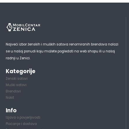
Najveći izbor ženskih i muških satova renomiranih brendova nalazi
se u našoj ponudi koju možete pogledati na web shopu ili u našoj
radnji u Zenici.
Kategorije
Ženski satovi
Muški satovi
Brendovi
Nakit
Info
Izjava o povjerljivosti
Plaćanje i dostava