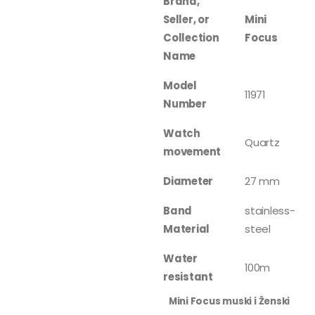
Brand,
Seller, or
Mini
Collection
Focus
Name
Model
11971
Number
Watch
Quartz
movement
Diameter
27 mm
Band
stainless-
Material
steel
Water
100m
resistant
Mini Focus muski i Ženski