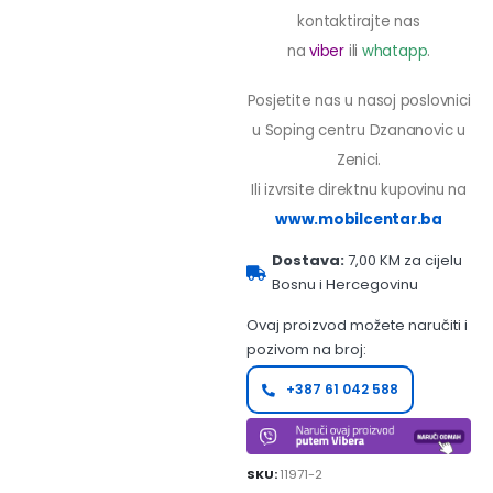
kontaktirajte nas
na
viber
ili
whatapp
.
Posjetite nas u nasoj poslovnici
u Soping centru Dzananovic u
Zenici.
Ili izvrsite direktnu kupovinu na
www.mobilcentar.ba
Dostava:
7,00 KM za cijelu
Bosnu i Hercegovinu
Ovaj proizvod možete naručiti i
pozivom na broj:
+387 61 042 588
SKU:
11971-2