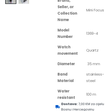
Brand,
Seller, or
Mini Focus
Collection
Name
Model
1369-4
Number
Watch
Quartz
movement
Diameter
35 mm
Band
stainless-
Material
steel
Water
100 m
resistant
Dostava:
7,00 KM za cijelu
Bosnu i Hercegovinu