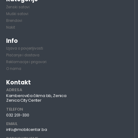
Ženski satovi
Muški satovi
Brendovi
Nakit
Info
Izjava o povjerljivosti
Plaćanje i dostava
Reklamacije i prigovori
O nama
Kontakt
ADRESA
Kamberovića čikma bb, Zenica
Zenica City Center
TELEFON
032 201-330
EMAIL
info@mobilcentar.ba