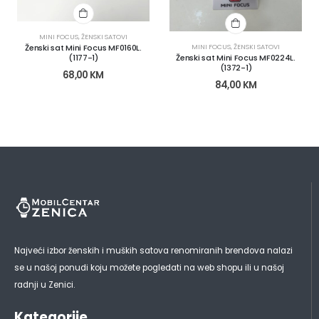
MINI FOCUS
,
ŽENSKI SATOVI
Ženski sat Mini Focus MF0160L.
MINI FOCUS
,
ŽENSKI SATOVI
(1177-1)
Ženski sat Mini Focus MF0224L.
(1372-1)
68,00
KM
84,00
KM
Najveći izbor ženskih i muških satova renomiranih brendova nalazi
se u našoj ponudi koju možete pogledati na web shopu ili u našoj
radnji u Zenici.
Kategorije