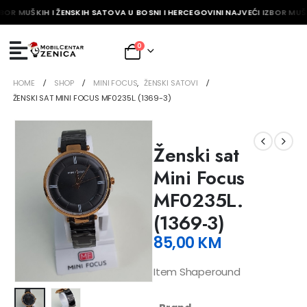
BOR MUŠKIH I ŽENSKIH SATOVA U BOSNI I HERCEGOVINI NAJVEĆI IZBOR MUŠK
0
HOME
SHOP
MINI FOCUS
,
ŽENSKI SATOVI
ŽENSKI SAT MINI FOCUS MF0235L. (1369-3)
Ženski sat
Mini Focus
MF0235L.
(1369-3)
85,00
KM
Item Shaperound