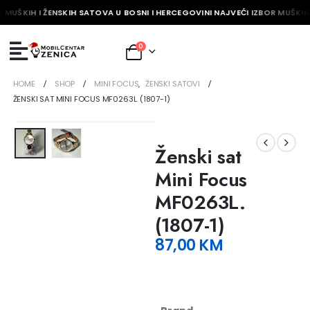
 MUŠKIH I ŽENSKIH SATOVA U BOSNI I HERCEGOVINI NAJVEĆI IZBOR MUŠKIH 
0
HOME
SHOP
MINI FOCUS
,
ŽENSKI SATOVI
ŽENSKI SAT MINI FOCUS MF0263L. (1807-1)
Ženski sat
Mini Focus
MF0263L.
(1807-1)
87,00
KM