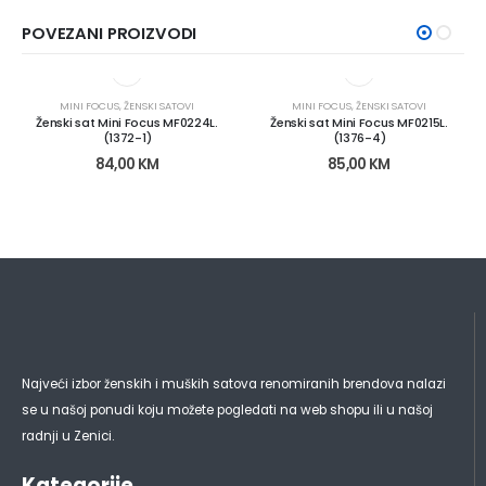
POVEZANI PROIZVODI
MINI FOCUS
,
ŽENSKI SATOVI
MINI FOCUS
,
ŽENSKI SATOVI
Ženski sat Mini Focus MF0224L.
Ženski sat Mini Focus MF0215L.
(1372-1)
(1376-4)
84,00
KM
85,00
KM
Najveći izbor ženskih i muških satova renomiranih brendova nalazi
se u našoj ponudi koju možete pogledati na web shopu ili u našoj
radnji u Zenici.
Kategorije