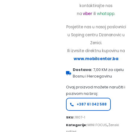
kontaktirajte nas
na
viber
ili
whatapp
.
Posjetite nas u nasoj poslovnici
u Soping centru Dzananovic u
Zenici.
Ili izvrsite direktnu kupovinu na
www.mobilcentar.ba
Dostava:
7,00 KM za cijelu
Bosnu i Hercegovinu
Ovaj proizvod možete naručiti i
pozivom na broj:
+387 61 042 588
SKU:
1807-1
Kategorije:
MINI FOCUS
,
Ženski
satovi