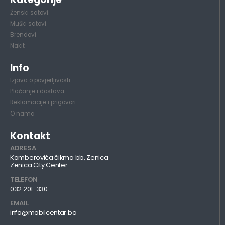
Ženski satovi
Muški satovi
Brendovi
Nakit
Info
Izjava o povjerljivosti
Plaćanje i dostava
Reklamacije i prigovori
O nama
Kontakt
ADRESA
Kamberovića čikma bb, Zenica
Zenica City Center
TELEFON
032 201-330
EMAIL
info@mobilcentar.ba