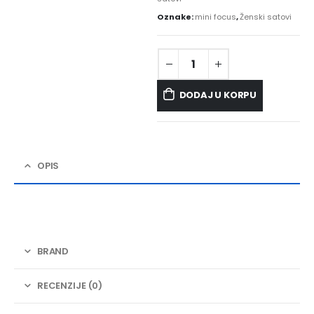
Oznake:
mini focus
,
Ženski satovi
DODAJ U KORPU
OPIS
BRAND
RECENZIJE (0)