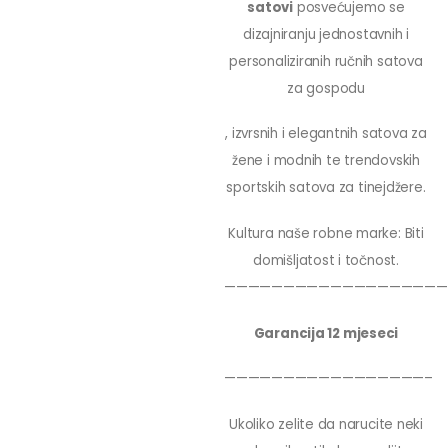
satovi
posvećujemo se
dizajniranju jednostavnih i
personaliziranih ručnih satova
za gospodu
, izvrsnih i elegantnih satova za
žene i modnih te trendovskih
sportskih satova za tinejdžere.
Kultura naše robne marke: Biti
domišljatost i točnost.
———————————————————
Garancija 12 mjeseci
—————————————————–
Ukoliko zelite da narucite neki