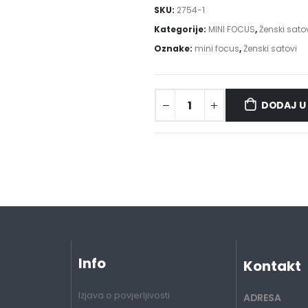
SKU:
2754-1
Kategorije:
MINI FOCUS
,
Ženski sato
Oznake:
mini focus
,
Ženski satovi
DODAJ U
Info
Kontakt
Izjava o povjerljivosti
ADRESA