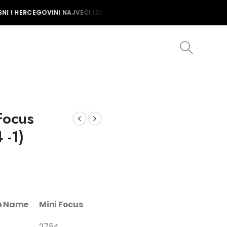
I I HERCEGOVINI NAJVEĆI IZBOR MUŠKIH I ŽENSKIH SATOVA U BOSNI
Focus
 -1)
on Name
Mini Focus
2754