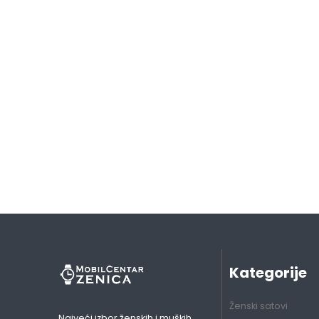
Kategorije
Ženski satovi
Najveći izbor ženskih i muških