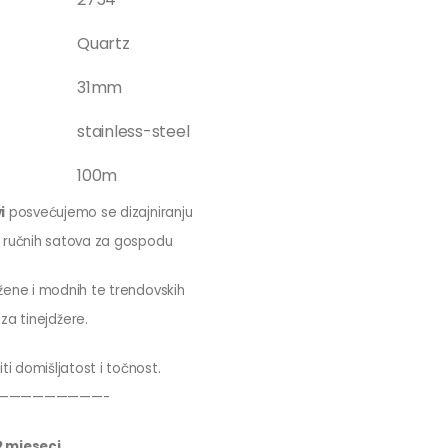
Quartz
31mm
stainless-steel
100m
i
posvećujemo se dizajniranju
ih ručnih satova za gospodu
a žene i modnih te trendovskih
za tinejdžere.
ti domišljatost i točnost.
—————————-
2 mjeseci