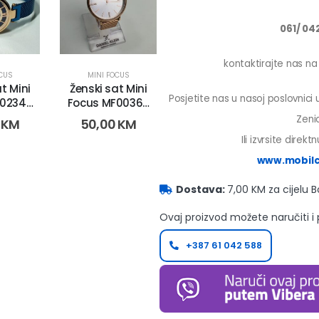
061/ 04
kontaktirajte nas n
OCUS
MINI FOCUS
t Mini
Ženski sat Mini
Posjetite nas u nasoj poslovnici
0234L.
Focus MF0036L.
-4)
(9202)
Zenic
0
KM
50,00
KM
Ili izvrsite direk
www.mobilc
Dostava:
7,00 KM za cijelu 
Ovaj proizvod možete naručiti i
+387 61 042 588