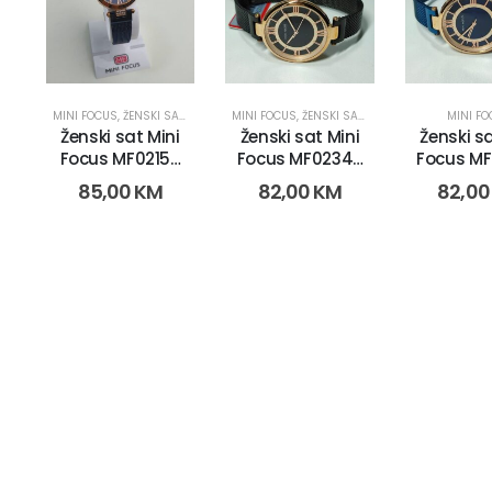
MINI FOCUS
,
ŽENSKI SATOVI
MINI FOCUS
,
ŽENSKI SATOVI
MINI F
Ženski sat Mini
Ženski sat Mini
Ženski sa
Focus MF0215L.
Focus MF0234L.
Focus MF
(1376-4)
(2623)
(2623
85,00
KM
82,00
KM
82,0