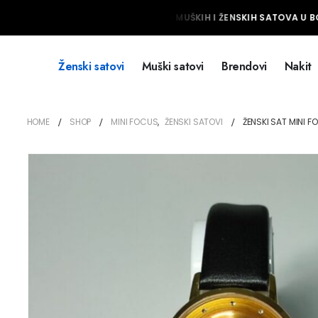
NAJVEĆI IZBOR MUŠKIH I ŽENSKIH SATOVA U BOS
Ženski satovi
Muški satovi
Brendovi
Nakit
HOME
SHOP
MINI FOCUS
,
ŽENSKI SATOVI
ŽENSKI SAT MINI F