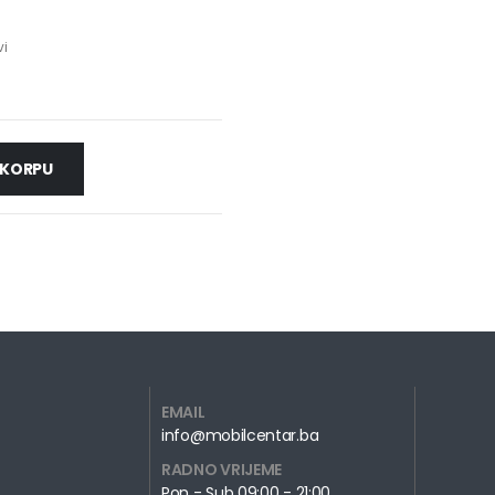
vi
 KORPU
EMAIL
info@mobilcentar.ba
RADNO VRIJEME
Pon - Sub 09:00 - 21:00