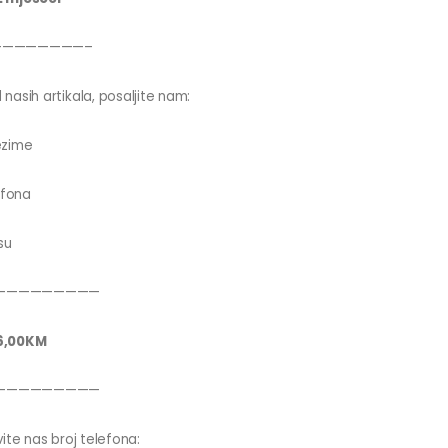
————————–
 nasih artikala, posaljite nam:
ezime
efona
su
—————————
6,00KM
—————————
ite nas broj telefona: