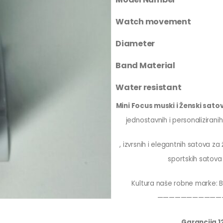
Watch movement
Diameter
Band Material
Water resistant
Mini Focus muski i Ženski satov
jednostavnih i personaliziran
, izvrsnih i elegantnih satova z
sportskih satova 
Kultura naše robne marke: Bi
———————————
Garancija 1