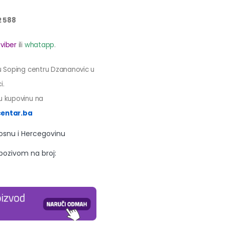
2 588
a
viber
ili
whatapp
.
 u Soping centru Dzananovic u
i.
tnu kupovinu na
entar.ba
Bosnu i Hercegovinu
 pozivom na broj: