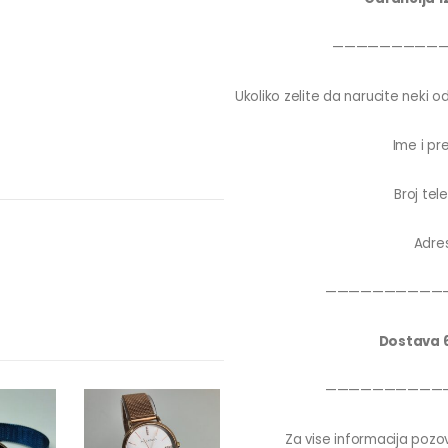
—————————
Ukoliko zelite da narucite neki od
Ime i pr
Broj tel
Adre
——————————
Dostava 
——————————
Za vise informacija pozov