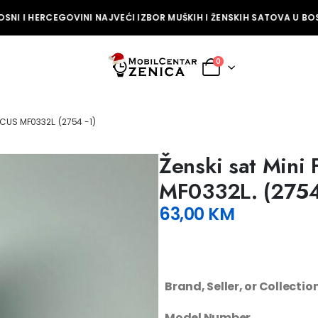
NI I HERCEGOVINI NAJVEĆI IZBOR MUŠKIH I ŽENSKIH SATOVA U BOSN
0
OCUS MF0332L. (2754 -1)
Ženski sat Mini 
MF0332L. (2754
63,00
KM
Brand, Seller, or Collecti
Model Number