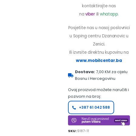
kontaktirajte nas
na
viber
ili
whatapp
.
Posjetite nas u nasoj poslovnici
u Soping centru Dzananovic u
Zenici.
Ili izvrsite direktnu kupovinu na
www.mobilcentar.ba
Dostava:
7,00 KM za cijelu
Bosnu i Hercegovinu
Ovaj proizvod možete naručiti i
pozivom na broj:
+387 61 042 588
SKU:
9187-11