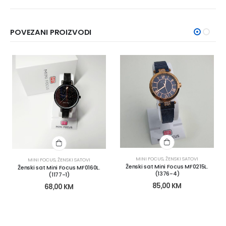
POVEZANI PROIZVODI
MINI FOCUS
,
ŽENSKI SATOVI
MINI FOCUS
,
ŽENSKI SATOVI
Ženski sat Mini Focus MF0215L.
Ženski sat Mini Focus MF0160L.
(1376-4)
(1177-1)
85,00
KM
68,00
KM