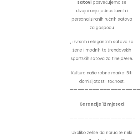
satovi
posvećujemo se
dizajniranju jednostavnih i
personaliziranih ručnih satova
za gospodu
, izvrsnih i elegantnih satova za
žene i modnih te trendovskih
sportskih satova za tinejdžere.
Kultura naše robne marke: Biti
domišljatost i točnost.
———————————————————
Garancija 12 mjeseci
—————————————————–
Ukoliko zelite da narucite neki