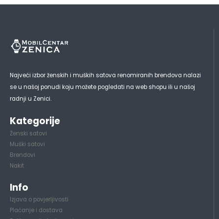
Najveći izbor ženskih i muških satova renomiranih brendova nalazi
se u našoj ponudi koju možete pogledati na web shopu ili u našoj
radnji u Zenici.
Kategorije
Ženski satovi
Muški satovi
Brendovi
Nakit
Info
Izjava o povjerljivosti
Plaćanje i dostava