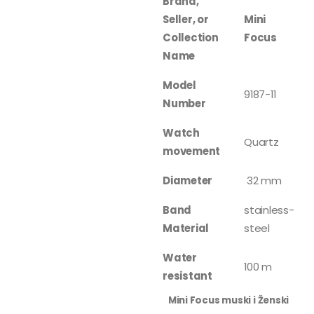
Brand,
Seller, or
Mini
Collection
Focus
Name
Model
9187-11
Number
Watch
Quartz
movement
Diameter
32 mm
Band
stainless-
Material
steel
Water
100 m
resistant
Mini Focus muski i Ženski