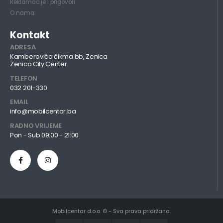
Reklamacije i prigovori
O nama
Kontakt
ADRESA
Kamberovića čikma bb, Zenica
Zenica City Center
TELEFON
032 201-330
EMAIL
info@mobilcentar.ba
RADNO VRIJEME
Pon - Sub 09:00 - 21:00
Mobilcentar d.o.o. © - Sva prava pridržana.