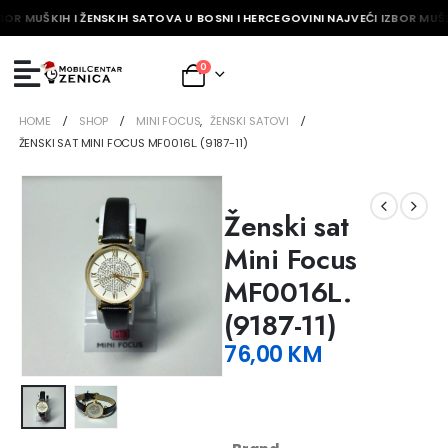
BOR MUŠKIH I ŽENSKIH SATOVA U BOSNI I HERCEGOVINI NAJVEĆI IZBOR MUŠK
0
HOME
SHOP
MINI FOCUS
,
ŽENSKI SATOVI
ŽENSKI SAT MINI FOCUS MF0016L. (9187-11)
Ženski sat
Mini Focus
MF0016L.
(9187-11)
76,00
KM