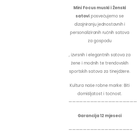
Mini Focus muski i Ženski
satovi
posvećujemo se
dizajniranju jednostavnih i
personaliziranih ručnih satova
za gospodu
, izvrsnih i elegantnih satova za
žene i modnih te trendovskih
sportskih satova za tinejdžere.
Kultura naše robne marke: Biti
domišljatost i točnost.
———————————————————
Garancija 12 mjeseci
—————————————————–