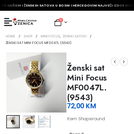
BOR MUŠKIH I ŽENSKIH SATOVA U BOSNI I HERCEGOVINI NAJVEĆI IZBOR MUŠK
0
HOME
SHOP
MINI FOCUS
,
ŽENSKI SATOVI
ŽENSKI SAT MINI FOCUS MF0047L. (9543)
Ženski sat
Mini Focus
MF0047L.
(9543)
72,00
KM
Item Shaperound