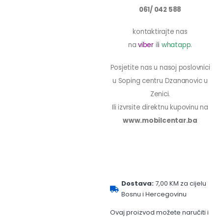
061/ 042 588
kontaktirajte nas
na
viber
ili
whatapp
.
Posjetite nas u nasoj poslovnici
u Soping centru Dzananovic u
Zenici.
Ili izvrsite direktnu kupovinu na
www.mobilcentar.ba
Dostava:
7,00 KM za cijelu
Bosnu i Hercegovinu
Ovaj proizvod možete naručiti i