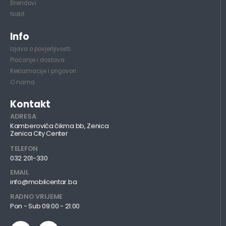
Brendovi
Nakit
Info
Izjava o povjerljivosti
Plaćanje i dostava
Reklamacije i prigovori
O nama
Kontakt
ADRESA
Kamberovića čikma bb, Zenica
Zenica City Center
TELEFON
032 201-330
EMAIL
info@mobilcentar.ba
RADNO VRIJEME
Pon - Sub 09:00 - 21:00