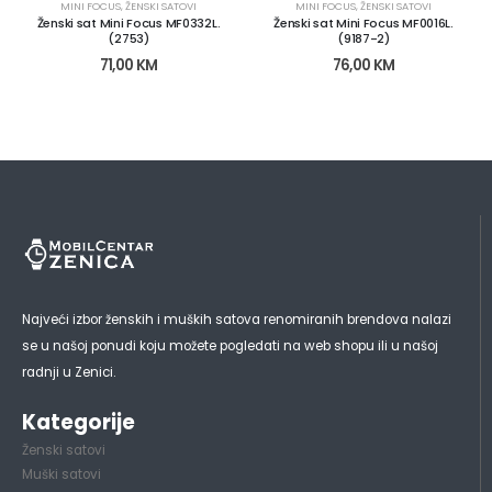
MINI FOCUS
,
ŽENSKI SATOVI
MINI FOCUS
,
ŽENSKI SATOVI
Ženski sat Mini Focus MF0332L.
Ženski sat Mini Focus MF0016L.
(2753)
(9187-2)
71,00
KM
76,00
KM
Najveći izbor ženskih i muških satova renomiranih brendova nalazi
se u našoj ponudi koju možete pogledati na web shopu ili u našoj
radnji u Zenici.
Kategorije
Ženski satovi
Muški satovi