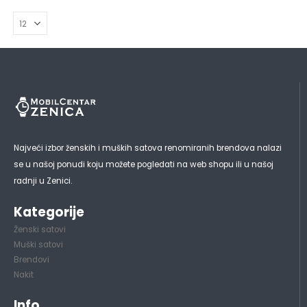
Najveći izbor ženskih i muških satova renomiranih brendova nalazi
se u našoj ponudi koju možete pogledati na web shopu ili u našoj
radnji u Zenici.
Kategorije
Ženski satovi
Muški satovi
Brendovi
Nakit
Info