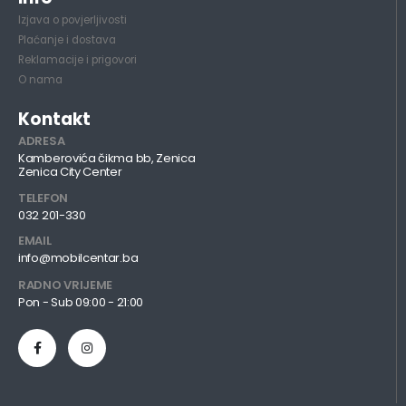
Izjava o povjerljivosti
Plaćanje i dostava
Reklamacije i prigovori
O nama
Kontakt
ADRESA
Kamberovića čikma bb, Zenica
Zenica City Center
TELEFON
032 201-330
EMAIL
info@mobilcentar.ba
RADNO VRIJEME
Pon - Sub 09:00 - 21:00