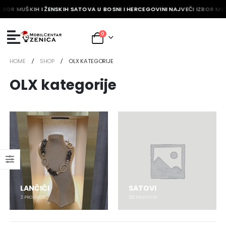
ZBOR MUŠKIH I ŽENSKIH SATOVA U BOSNI I HERCEGOVINI NAJVEĆI IZBOR MUŠ
0
HOME
SHOP
OLX KATEGORIJE
OLX kategorije
LANČIĆI
SATOVI
3
PROIZVOD
292
PROIZVOD