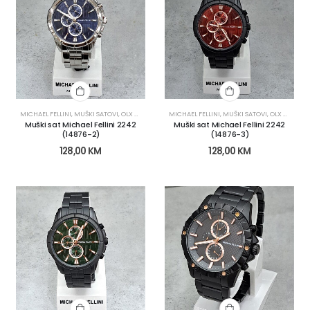
MICHAEL FELLINI
,
MUŠKI SATOVI
,
OLX KATEGORIJE
MICHAEL FELLINI
,
OLX OBNOVA
,
SATOVI
,
MUŠKI SATOVI
,
OLX KATEGORIJE
Muški sat Michael Fellini 2242
Muški sat Michael Fellini 2242
(14876-2)
(14876-3)
128,00
KM
128,00
KM