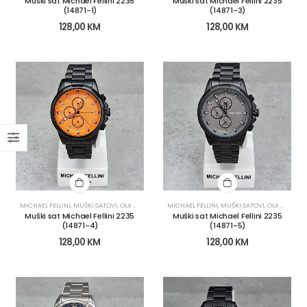
Muški sat Michael Fellini 2235
Muški sat Michael Fellini 2235
(14871-1)
(14871-3)
128,00
KM
128,00
KM
MICHAEL FELLINI
,
MUŠKI SATOVI
,
OLX KATEGORIJE
MICHAEL FELLINI
,
OLX OBNOVA
,
SATOVI
,
MUŠKI SATOVI
,
OLX KATEGORIJE
Muški sat Michael Fellini 2235
Muški sat Michael Fellini 2235
(14871-4)
(14871-5)
128,00
KM
128,00
KM