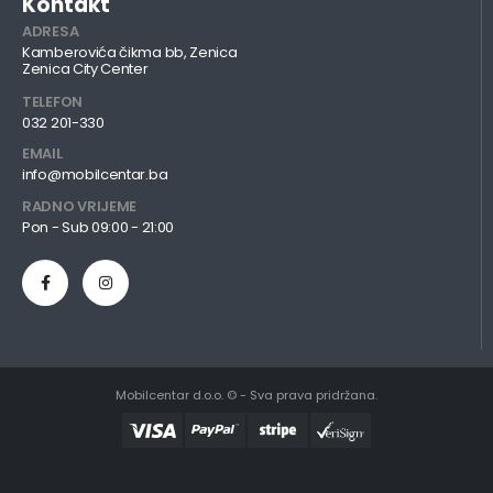
Kontakt
ADRESA
Kamberovića čikma bb, Zenica
Zenica City Center
TELEFON
032 201-330
EMAIL
info@mobilcentar.ba
RADNO VRIJEME
Pon - Sub 09:00 - 21:00
Mobilcentar d.o.o. © - Sva prava pridržana.