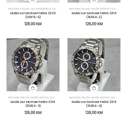
MICHAEL FELLINI
,
OLX KATEGORIJE
,
OLX OBNOVA
,
MICHAEL FELLINI
SATOVI
,
MUŠKI SATOVI
,
OLX KATEGORIJE
Muški sat Michael Fellini 2242
Muški sat Michael Fellini 2314
(14876-5)
(15054-2)
128,00
KM
126,00
KM
MICHAEL FELLINI
,
MUŠKI SATOVI
,
OLX KATEGORIJE
MICHAEL FELLINI
,
OLX OBNOVA
,
SATOVI
,
MUŠKI SATOVI
,
OLX KATEGORIJE
Muški sat Michael Fellini 2314
Muški sat Michael Fellini 2314
(15054-3)
(15054-4)
126,00
KM
126,00
KM