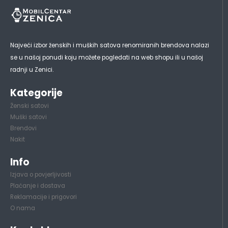
Najveći izbor ženskih i muških satova renomiranih brendova nalazi
se u našoj ponudi koju možete pogledati na web shopu ili u našoj
radnji u Zenici.
Kategorije
Ženski satovi
Muški satovi
Brendovi
Nakit
Info
Izjava o povjerljivosti
Plaćanje i dostava
Reklamacije i prigovori
O nama