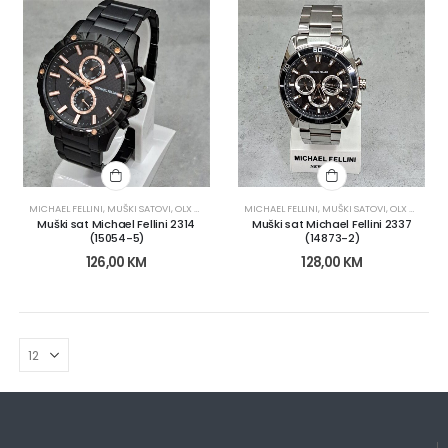
MICHAEL FELLINI
,
MUŠKI SATOVI
,
OLX KATEGORIJE
MICHAEL FELLINI
,
OLX OBNOVA
,
SATOVI
,
MUŠKI SATOVI
,
SATOVI
,
OLX KATEGORIJE
Muški sat Michael Fellini 2314
Muški sat Michael Fellini 2337
(15054-5)
(14873-2)
126,00
KM
128,00
KM