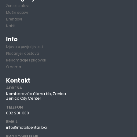
Ženski satovi
Muški satovi
Brendovi
Nakit
Info
Izjava o povjerljivosti
Plaćanje i dostava
Reklamacije i prigovori
O nama
Kontakt
ADRESA
Kamberovića čikma bb, Zenica
Zenica City Center
TELEFON
032 201-330
EMAIL
info@mobilcentar.ba
RADNO VRIJEME