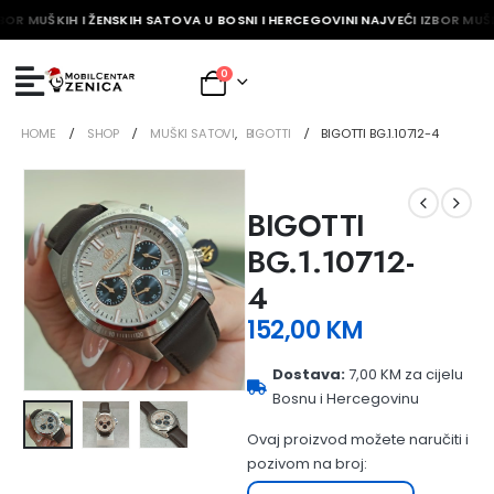
BOR MUŠKIH I ŽENSKIH SATOVA U BOSNI I HERCEGOVINI NAJVEĆI IZBOR MUŠK
0
HOME
SHOP
MUŠKI SATOVI
,
BIGOTTI
BIGOTTI BG.1.10712-4
BIGOTTI
BG.1.10712-
4
152,00
KM
Dostava:
7,00 KM za cijelu
Bosnu i Hercegovinu
Ovaj proizvod možete naručiti i
pozivom na broj: