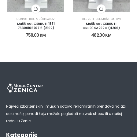
CERRUTI 1881
,
MUŠKI SATOVI
CERRUTI 1881
,
MUŠKI SATOVI
Muški sat CERRUTI 1881
Muški sat CERRUTI
7630010270716 (8102)
CRB004A222C (4366)
758,00
KM
482,00
KM
Najveći izbor ženskih i muških satova renomiranih brendova nalazi
se u našoj ponudi koju možete pogledati na web shopu ili u našoj
radnji u Zenici.
Kategorije