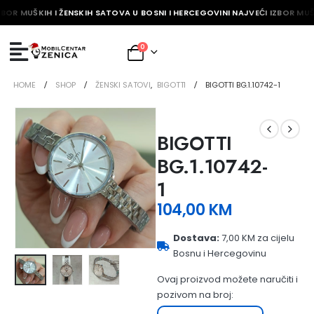
ZBOR MUŠKIH I ŽENSKIH SATOVA U BOSNI I HERCEGOVINI NAJVEĆI IZBOR MUŠ
0
HOME
SHOP
ŽENSKI SATOVI
,
BIGOTTI
BIGOTTI BG.1.10742-1
BIGOTTI
BG.1.10742-
1
104,00
KM
Dostava:
7,00 KM za cijelu
Bosnu i Hercegovinu
Ovaj proizvod možete naručiti i
pozivom na broj: