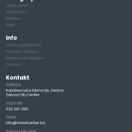
Ženski satovi
Muški satovi
Brendovi
Nakit
Info
Izjava o povjerljivosti
Plaćanje i dostava
Reklamacije i prigovori
O nama
Kontakt
ADRESA
Kamberovića čikma bb, Zenica
Zenica City Center
TELEFON
032 201-330
EMAIL
info@mobilcentar.ba
RADNO VRIJEME