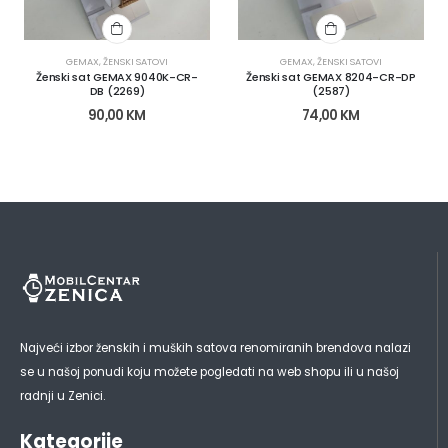
GEMAX
,
ŽENSKI SATOVI
GEMAX
,
ŽENSKI SATOVI
Ženski sat GEMAX 9040K-CR-
Ženski sat GEMAX 8204-CR-DP
DB (2269)
(2587)
90,00
KM
74,00
KM
Najveći izbor ženskih i muških satova renomiranih brendova nalazi
se u našoj ponudi koju možete pogledati na web shopu ili u našoj
radnji u Zenici.
Kategorije