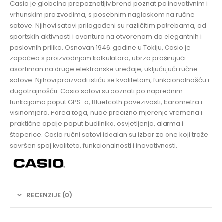
Casio je globalno prepoznatljiv brend poznat po inovativnim i
vrhunskim proizvodima, s posebnim naglaskom na ručne
satove. Njihovi satovi prilagođeni su različitim potrebama, od
sportskih aktivnosti i avantura na otvorenom do elegantnih i
poslovnih prilika. Osnovan 1946. godine u Tokiju, Casio je
započeo s proizvodnjom kalkulatora, ubrzo proširujući
asortiman na druge elektronske uređaje, uključujući ručne
satove. Njihovi proizvodi ističu se kvalitetom, funkcionalnošću i
dugotrajnošću. Casio satovi su poznati po naprednim
funkcijama poput GPS-a, Bluetooth povezivosti, barometra i
visinomjera. Pored toga, nude precizno mjerenje vremena i
praktične opcije poput budilnika, osvjetljenja, alarma i
štoperice. Casio ručni satovi idealan su izbor za one koji traže
savršen spoj kvaliteta, funkcionalnosti i inovativnosti.
RECENZIJE (0)