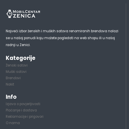
Najveći izbor ženskih i muških satova renomiranih brendova nalazi
se u našoj ponudi koju možete pogledati na web shopu ili u našoj
radnji u Zenici.
Kategorije
Ženski satovi
Muški satovi
Brendovi
Nakit
Info
Izjava o povjerljivosti
Plaćanje i dostava
Reklamacije i prigovori
O nama