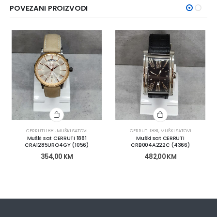
POVEZANI PROIZVODI
CERRUTI 1881
,
MUŠKI SATOVI
CERRUTI 1881
,
MUŠKI SATOVI
Muški sat CERRUTI 1881
Muški sat CERRUTI
CRA1285URO4GY (1056)
CRB004A222C (4366)
354,00
KM
482,00
KM