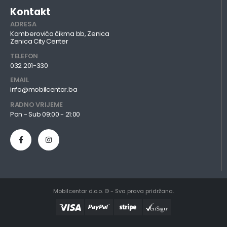
Kontakt
ADRESA
Kamberovića čikma bb, Zenica
Zenica City Center
TELEFON
032 201-330
EMAIL
info@mobilcentar.ba
RADNO VRIJEME
Pon - Sub 09:00 - 21:00
Mobilcentar d.o.o. © - Sva prava pridržana.