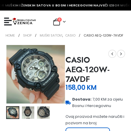
OR MUŠKIH I ŽENSKIH SATOVA U BOSNI I HERCEGOVINI NAJVEĆI IZBOR MUŠKI
0
HOME
SHOP
MUŠKI SATOVI
,
CASIO
CASIO AEQ-120W-7AVDF
CASIO
AEQ-120W-
7AVDF
158,00
KM
Dostava:
7,00 KM za cijelu
Bosnu i Hercegovinu
Ovaj proizvod možete naručiti i
pozivom na broj: