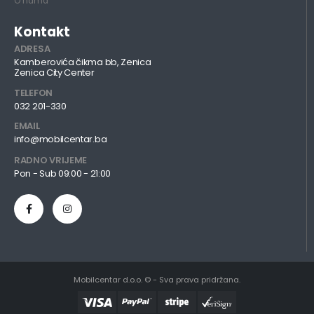
O nama
Kontakt
ADRESA
Kamberovića čikma bb, Zenica
Zenica City Center
TELEFON
032 201-330
EMAIL
info@mobilcentar.ba
RADNO VRIJEME
Pon - Sub 09:00 - 21:00
Mobilcentar d.o.o. © - Sva prava pridržana.