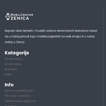
Najveći izbor ženskih i muških satova renomiranih brendova nalazi
se u našoj ponudi koju možete pogledati na web shopu ili u našoj
radnji u Zenici.
Kategorije
Ženski satovi
Muški satovi
Brendovi
Nakit
Info
Izjava o povjerljivosti
Plaćanje i dostava
Reklamacije i prigovori