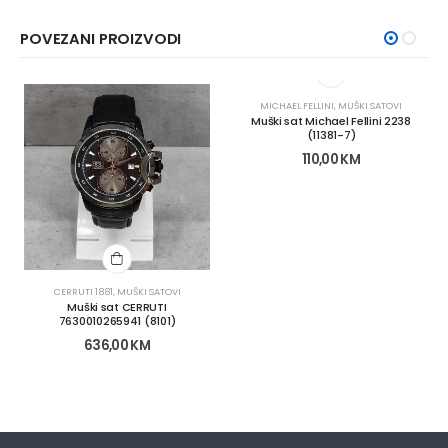
POVEZANI PROIZVODI
MICHAEL FELLINI
,
MUŠKI SATOVI
Muški sat Michael Fellini 2238
(11381-7)
110,00
KM
CERRUTI 1881
,
MUŠKI SATOVI
Muški sat CERRUTI
7630010265941 (8101)
636,00
KM