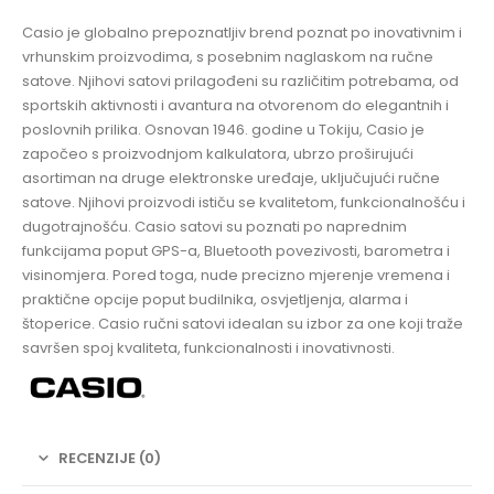
Casio je globalno prepoznatljiv brend poznat po inovativnim i
vrhunskim proizvodima, s posebnim naglaskom na ručne
satove. Njihovi satovi prilagođeni su različitim potrebama, od
sportskih aktivnosti i avantura na otvorenom do elegantnih i
poslovnih prilika. Osnovan 1946. godine u Tokiju, Casio je
započeo s proizvodnjom kalkulatora, ubrzo proširujući
asortiman na druge elektronske uređaje, uključujući ručne
satove. Njihovi proizvodi ističu se kvalitetom, funkcionalnošću i
dugotrajnošću. Casio satovi su poznati po naprednim
funkcijama poput GPS-a, Bluetooth povezivosti, barometra i
visinomjera. Pored toga, nude precizno mjerenje vremena i
praktične opcije poput budilnika, osvjetljenja, alarma i
štoperice. Casio ručni satovi idealan su izbor za one koji traže
savršen spoj kvaliteta, funkcionalnosti i inovativnosti.
RECENZIJE (0)