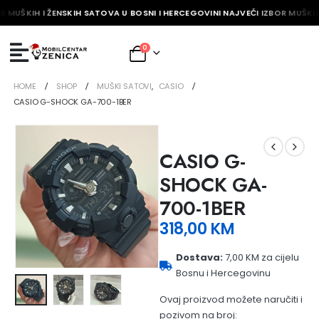
R MUŠKIH I ŽENSKIH SATOVA U BOSNI I HERCEGOVINI NAJVEĆI IZBOR MUŠKIH
0
HOME
SHOP
MUŠKI SATOVI
,
CASIO
CASIO G-SHOCK GA-700-1BER
CASIO G-
SHOCK GA-
700-1BER
318,00
KM
Dostava:
7,00 KM za cijelu
Bosnu i Hercegovinu
Ovaj proizvod možete naručiti i
pozivom na broj: