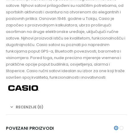
satove. Njihovi satovi prilagođeni su različitim potrebama, od
sportskih aktivnosti i avantura na otvorenom do elegantnih i
poslovnih prilika. Osnovan 1946. godine u Tokiju, Casio je
započeo s proizvodnjom kalkulatora, ubrzo proširujući
asortiman na druge elektronske uređaje, uključujući ručne
satove. Njihovi proizvodi ističu se kvalitetom, funkcionalnošću i
dugotrajnošću. Casio satovi su poznati po naprednim
funkcijama poput GPS-a, Bluetooth povezivosti, barometra i
visinomjera. Pored toga, nude precizno mjerenje vremena i
praktične opcije poput budilnika, osvjetljenja, alarma i
štoperice. Casio ručni satovi idealan su izbor za one koji traže
savršen spoj kvaliteta, funkcionalnosti i inovativnosti.
RECENZIJE (0)
POVEZANI PROIZVODI