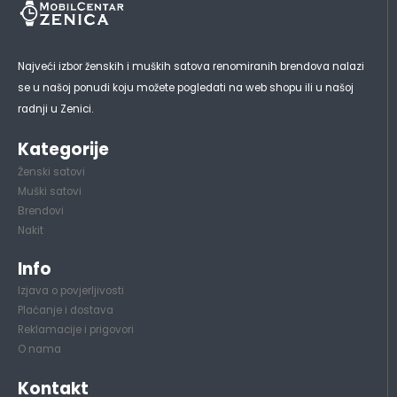
Najveći izbor ženskih i muških satova renomiranih brendova nalazi
se u našoj ponudi koju možete pogledati na web shopu ili u našoj
radnji u Zenici.
Kategorije
Ženski satovi
Muški satovi
Brendovi
Nakit
Info
Izjava o povjerljivosti
Plaćanje i dostava
Reklamacije i prigovori
O nama
Kontakt