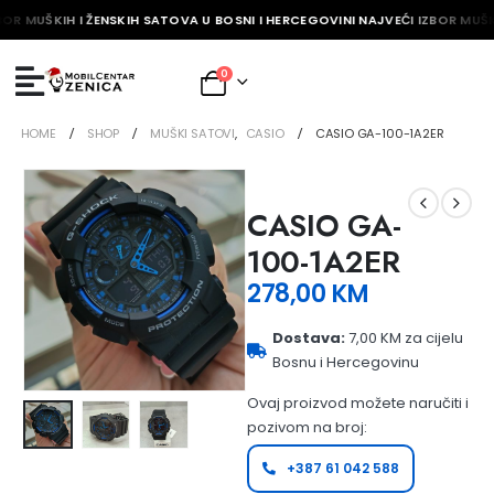
BOR MUŠKIH I ŽENSKIH SATOVA U BOSNI I HERCEGOVINI NAJVEĆI IZBOR MUŠK
0
HOME
SHOP
MUŠKI SATOVI
,
CASIO
CASIO GA-100-1A2ER
CASIO GA-
100-1A2ER
278,00
KM
Dostava:
7,00 KM za cijelu
Bosnu i Hercegovinu
Ovaj proizvod možete naručiti i
pozivom na broj:
+387 61 042 588