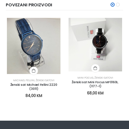
POVEZANI PROIZVODI
MINI FOCUS
,
ŽENSKI SATOVI
MICHAEL FELLINI
,
ŽENSKI SATOVI
Ženski sat Mini Focus MF0160L.
Ženski sat Michael Fellini 2220
(1177-1)
(3011)
68,00
KM
84,00
KM