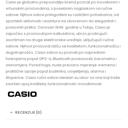
Casio je globalno prepoznatljiv brend poznat po inovativnim i
vrhunskim proizvodima, s posebnim naglaskom na ručne
satove. Njihovi satovi prilagođeni su različitim potrebama, od
sportskih aktivnosti i avantura na otvorenom do elegantnih i
poslovnih prilika. Osnovan 1946. godine u Tokiju, Casio je
započeo s proizvodnjom kalkulatora, ubrzo proširujući
asortiman na druge elektronske uređaje, uključujući ručne
satove. Njihovi proizvodi ističu se kvalitetom, funkcionalnošću i
dugotrajnošću. Casio satovi su poznati po naprednim
funkcijama poput GPS-a, Bluetooth povezivosti, barometra i
visinomjera. Pored toga, nude precizno mjerenje vremena i
praktične opcije poput budilnika, osvjetljenja, alarma i
štoperice. Casio ručni satovi idealan su izbor za one koji traže
savršen spoj kvaliteta, funkcionalnosti i inovativnosti.
RECENZIJE (0)