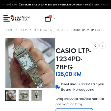
BOR MUŠKIH I ŽENSKIH SATOVA U BOSNI I HERCEGOVINI NAJVEĆI IZBOR MUŠKI
0
HOME
SHOP
ŽENSKI SATOVI
,
CASIO
CASIO LTP-1234PD-7BEG
CASIO LTP-
1234PD-
7BEG
128,00
KM
Dostava:
7,00 KM za cijelu
Bosnu i Hercegovinu
Ovaj proizvod možete naručiti i
pozivom na broj: