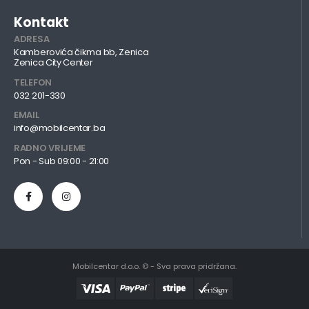
Kontakt
ADRESA
Kamberovića čikma bb, Zenica
Zenica City Center
TELEFON
032 201-330
EMAIL
info@mobilcentar.ba
RADNO VRIJEME
Pon - Sub 09:00 - 21:00
Mobilcentar d.o.o. © - Sva prava pridržana.