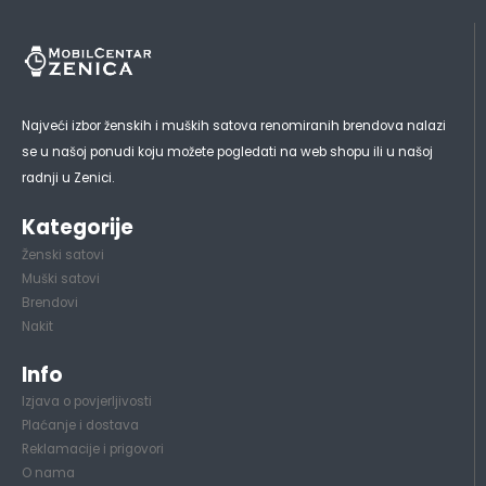
Najveći izbor ženskih i muških satova renomiranih brendova nalazi
se u našoj ponudi koju možete pogledati na web shopu ili u našoj
radnji u Zenici.
Kategorije
Ženski satovi
Muški satovi
Brendovi
Nakit
Info
Izjava o povjerljivosti
Plaćanje i dostava
Reklamacije i prigovori
O nama