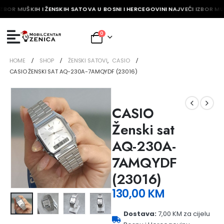
ZBOR MUŠKIH I ŽENSKIH SATOVA U BOSNI I HERCEGOVINI NAJVEĆI IZBOR MUŠ
0
HOME
SHOP
ŽENSKI SATOVI
,
CASIO
CASIO ŽENSKI SAT AQ-230A-7AMQYDF (23016)
CASIO
Ženski sat
AQ-230A-
7AMQYDF
(23016)
130,00
KM
Dostava:
7,00 KM za cijelu