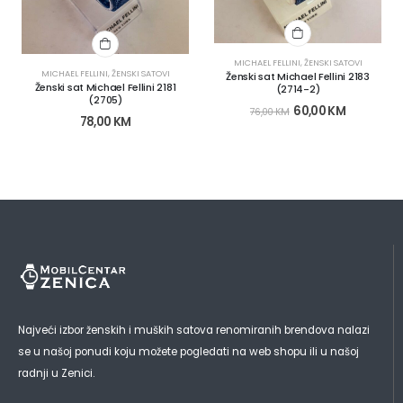
MICHAEL FELLINI
,
ŽENSKI SATOVI
MICHAEL FELLINI
,
ŽENSKI SATOVI
Ženski sat Michael Fellini 2183
Ženski sat Michael Fellini 2181
(2714-2)
(2705)
60,00
KM
76,00
KM
78,00
KM
Najveći izbor ženskih i muških satova renomiranih brendova nalazi
se u našoj ponudi koju možete pogledati na web shopu ili u našoj
radnji u Zenici.