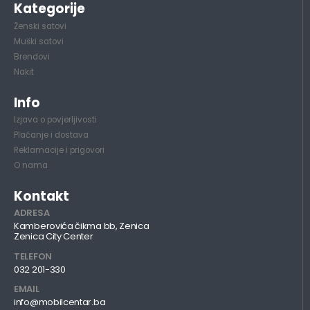
Kategorije
Ženski satovi
Muški satovi
Brendovi
Nakit
Info
Izjava o povjerljivosti
Plaćanje i dostava
Reklamacije i prigovori
O nama
Kontakt
ADRESA
Kamberovića čikma bb, Zenica
Zenica City Center
TELEFON
032 201-330
EMAIL
info@mobilcentar.ba