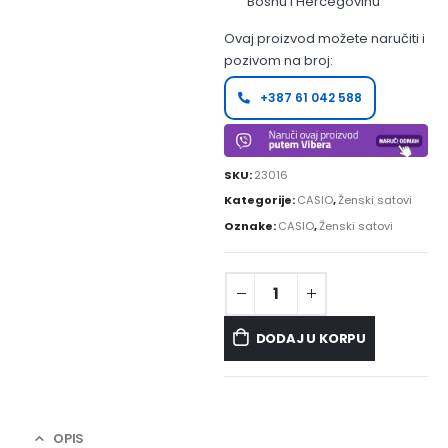
Bosnu i Hercegovinu
Ovaj proizvod možete naručiti i
pozivom na broj:
+387 61 042 588
SKU:
23016
Kategorije:
CASIO
,
Ženski satovi
Oznake:
CASIO
,
Ženski satovi
DODAJ U KORPU
OPIS