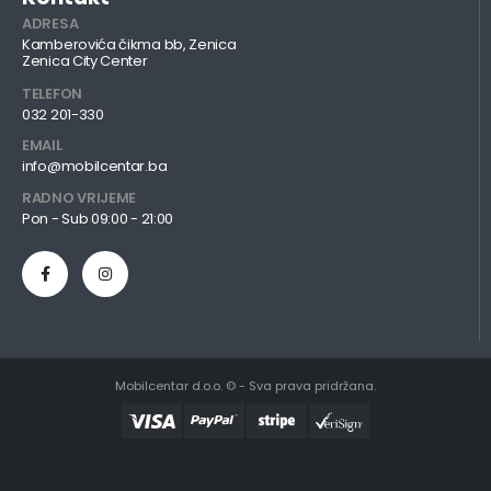
ADRESA
Kamberovića čikma bb, Zenica
Zenica City Center
TELEFON
032 201-330
EMAIL
info@mobilcentar.ba
RADNO VRIJEME
Pon - Sub 09:00 - 21:00
Mobilcentar d.o.o. © - Sva prava pridržana.