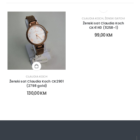
CLAUDIA KOCH
,
ŽENSKI SATOVI
Ženski sat Claudia Koch
CK4140 (11258-1)
99,00
KM
CLAUDIA KOCH
Ženski sat Claudia Koch CK2901
(2798 gold)
130,00
KM