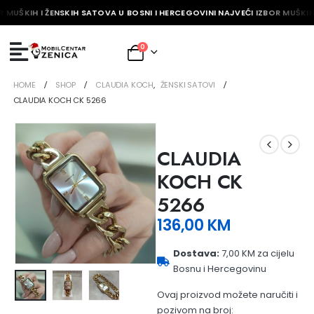
R MUŠKIH I ŽENSKIH SATOVA U BOSNI I HERCEGOVINI NAJVEĆI IZBOR MUŠKIH
0
HOME
SHOP
CLAUDIA KOCH
,
ŽENSKI SATOVI
CLAUDIA KOCH CK 5266
CLAUDIA
KOCH CK
5266
136,00
KM
Dostava:
7,00 KM za cijelu
Bosnu i Hercegovinu
Ovaj proizvod možete naručiti i
pozivom na broj: