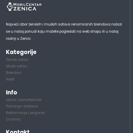
Najveći izbor ženskih i muških satova renomiranih brendova nalazi
se u našoj ponudi koju možete pogledati na web shopu ili u našoj
radnji u Zenici.
Kategorije
Ženski satovi
Muški satovi
Brendovi
Nakit
Info
Izjava o povjerljivosti
Plaćanje i dostava
Reklamacije i prigovori
O nama
Kontakt