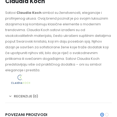
Claudia Koch
Satovi
Claudia Koch
simbol su ženstvenosti, elegancije i
profinjenog ukusa. Ovaj brend poznat je po svojim luksuznim
dizajnima koji kombinuju klasične elemente s modernim
trendovima. Claudia Koch satovi izrađeni su od
visokokvalitetnih materijala, često ukrašeni suptilnim detaljima
poput Swarovski kristala, koji im daju poseban sjaj. Njihov
dizajn je savršen za sofisticirane žene koje traže dodatak koji
će upotpuniti njihov stil, bilo da je riječ o svakodnevnim
prilikama ili svečanim događajima. Satovi Claudia Koch
predstavljaju više od praktičnog dodatka – oni su simbol
elegancije i prestiža.
RECENZIJE (0)
POVEZANI PROIZVODI