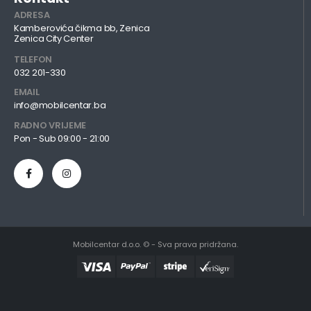
ADRESA
Kamberovića čikma bb, Zenica
Zenica City Center
TELEFON
032 201-330
EMAIL
info@mobilcentar.ba
RADNO VRIJEME
Pon - Sub 09:00 - 21:00
Mobilcentar d.o.o. © - Sva prava pridržana.