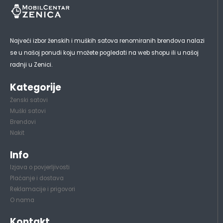
Najveći izbor ženskih i muških satova renomiranih brendova nalazi
se u našoj ponudi koju možete pogledati na web shopu ili u našoj
radnji u Zenici.
Kategorije
Ženski satovi
Muški satovi
Brendovi
Nakit
Info
Izjava o povjerljivosti
Plaćanje i dostava
Reklamacije i prigovori
O nama
Kontakt