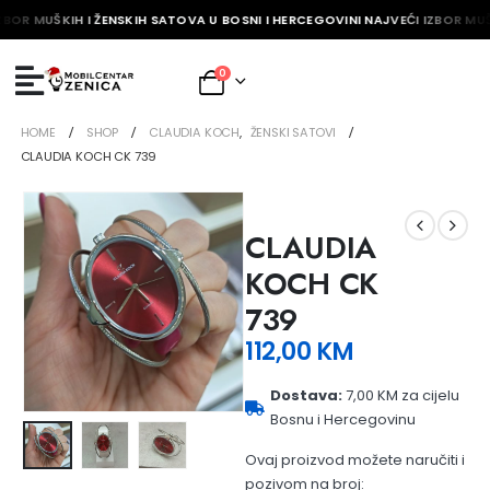
ZBOR MUŠKIH I ŽENSKIH SATOVA U BOSNI I HERCEGOVINI NAJVEĆI IZBOR MUŠ
0
HOME
SHOP
CLAUDIA KOCH
,
ŽENSKI SATOVI
CLAUDIA KOCH CK 739
CLAUDIA
KOCH CK
739
112,00
KM
Dostava:
7,00 KM za cijelu
Bosnu i Hercegovinu
Ovaj proizvod možete naručiti i
pozivom na broj: