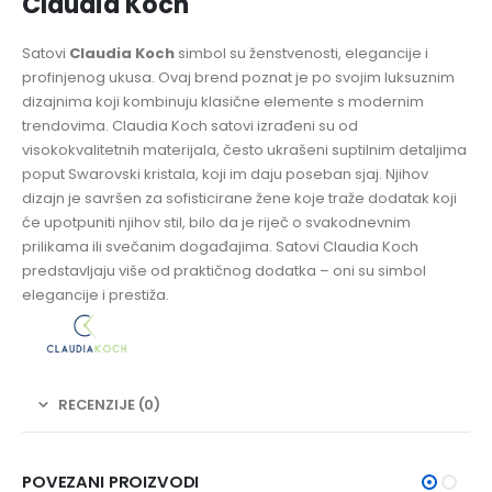
Claudia Koch
Satovi
Claudia Koch
simbol su ženstvenosti, elegancije i
profinjenog ukusa. Ovaj brend poznat je po svojim luksuznim
dizajnima koji kombinuju klasične elemente s modernim
trendovima. Claudia Koch satovi izrađeni su od
visokokvalitetnih materijala, često ukrašeni suptilnim detaljima
poput Swarovski kristala, koji im daju poseban sjaj. Njihov
dizajn je savršen za sofisticirane žene koje traže dodatak koji
će upotpuniti njihov stil, bilo da je riječ o svakodnevnim
prilikama ili svečanim događajima. Satovi Claudia Koch
predstavljaju više od praktičnog dodatka – oni su simbol
elegancije i prestiža.
RECENZIJE (0)
POVEZANI PROIZVODI