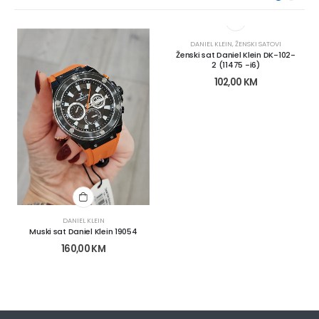
DANIEL KLEIN
,
ŽENSKI SATOVI
Ženski sat Daniel Klein DK-102-
2 (11475 -i6)
102,00
KM
DANIEL KLEIN
Muski sat Daniel Klein 19054
160,00
KM