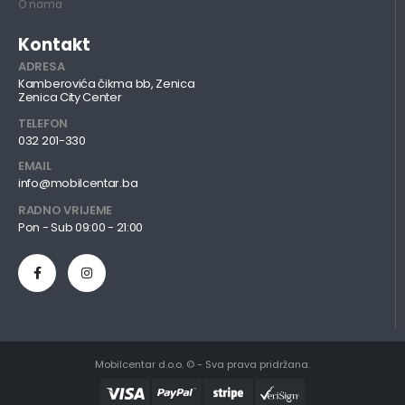
O nama
Kontakt
ADRESA
Kamberovića čikma bb, Zenica
Zenica City Center
TELEFON
032 201-330
EMAIL
info@mobilcentar.ba
RADNO VRIJEME
Pon - Sub 09:00 - 21:00
Mobilcentar d.o.o. © - Sva prava pridržana.