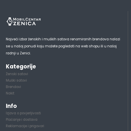
Najveći izbor ženskih i muških satova renomiranih brendova nalazi
se u našoj ponudi koju možete pogledati na web shopu ili u našoj
radnji u Zenici.
Kategorije
Ženski satovi
Muški satovi
Brendovi
Nakit
Info
Izjava o povjerljivosti
Plaćanje i dostava
Reklamacije i prigovori