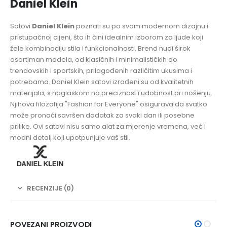
Daniel Klein
Satovi
Daniel Klein
poznati su po svom modernom dizajnu i
pristupačnoj cijeni, što ih čini idealnim izborom za ljude koji
žele kombinaciju stila i funkcionalnosti. Brend nudi širok
asortiman modela, od klasičnih i minimalističkih do
trendovskih i sportskih, prilagođenih različitim ukusima i
potrebama. Daniel Klein satovi izrađeni su od kvalitetnih
materijala, s naglaskom na preciznost i udobnost pri nošenju.
Njihova filozofija "Fashion for Everyone" osigurava da svatko
može pronaći savršen dodatak za svaki dan ili posebne
prilike. Ovi satovi nisu samo alat za mjerenje vremena, već i
modni detalj koji upotpunjuje vaš stil.
RECENZIJE (0)
POVEZANI PROIZVODI