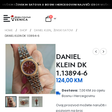
 MUŠKIH I ŽENSKIH SATOVA U BOSNI I HERCEGOVINI NAJVEĆI IZBOR MUŠKIH 
0
HOME
SHOP
DANIEL KLEIN
,
ŽENSKI SATOVI
DANIEL KLEIN DK 1.13894-6
DANIEL
KLEIN DK
1.13894-6
124,00
KM
Dostava:
7,00 KM za cijelu
Bosnu i Hercegovinu
Ovaj proizvod možete naručiti i
pozivom na broj: