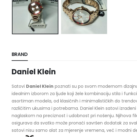
BRAND
Daniel Klein
Satovi
Daniel Klein
poznati su po svom modernom dizajnu i p
idealnim izborom za ljude koji žele kombinaciju stila i funkc
asortiman modela, od klasičnih i minimalističkih do trendovs
različitim ukusima i potrebama. Daniel Klein satovi izrađeni 
naglaskom na preciznost i udobnost pri nošenju. Njihova fil
osigurava da svatko može pronaći savršen dodatak za svaki 
satovi nisu samo alat za mjerenje vremena, već i modni deta