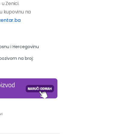
u Zenici.
tnu kupovinu na
entar.ba
Bosnu i Hercegovinu
 pozivom na broj:
vi