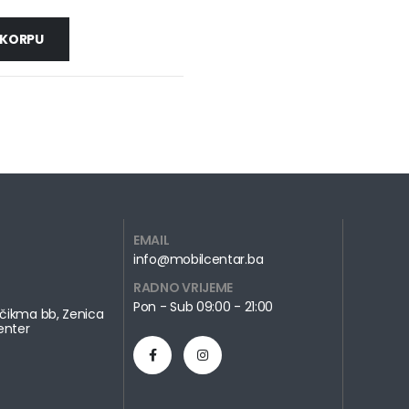
 KORPU
EMAIL
info@mobilcentar.ba
RADNO VRIJEME
Pon - Sub 09:00 - 21:00
čikma bb, Zenica
enter