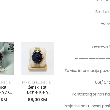
Broj tel
Adre
——————————
Dostava 
——————————
Za vise informacija pozov
061/ 04
ŽENSKI SATOVI
DANIEL KLEIN
,
ŽENSKI SATOVI
 sat
Ženski sat
ein DK-
Daniel Klein
kontaktirajte nas n
475-2g)
DK.12697-5
0
KM
88,00
KM
(11439)
Posjetite nas u nasoj pos