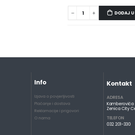
DODAJ U
Info
Kontakt
Izjava o povjerljivosti
ADRESA
Kamberovića 
Plaćanje i dostava
Zenica City C
Reklamacije i prigovori
TELEFON
O nama
032 201-330