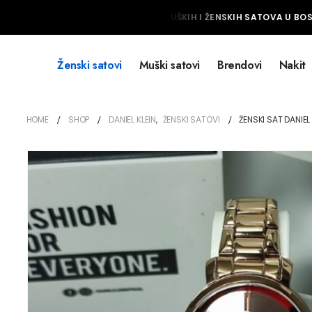
NAJVEĆI IZBOR MUŠKIH I ŽENSKIH SATOVA U BOSNI
Ženski satovi
Muški satovi
Brendovi
Nakit
HOME
SHOP
DANIEL KLEIN
,
ŽENSKI SATOVI
ŽENSKI SAT DANIEL