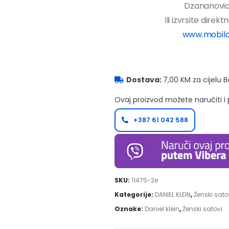
Dzananovic 
Ili izvrsite direk
www.mobilc
Dostava:
7,00 KM za cijelu 
Ovaj proizvod možete naručiti i
+387 61 042 588
SKU:
11475-2e
Kategorije:
DANIEL KLEIN
,
Ženski sato
Oznake:
Daniel klein
,
Ženski satovi