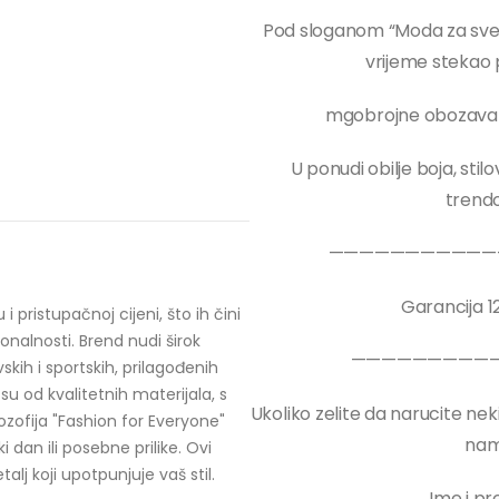
Pod sloganom “Moda za sve” 
vrijeme stekao 
mgobrojne obozavate
U ponudi obilje boja, stil
trend
———————————
Garancija 1
ristupačnoj cijeni, što ih čini
ionalnosti. Brend nudi širok
—————————
kih i sportskih, prilagođenih
su od kvalitetnih materijala, s
Ukoliko zelite da narucite neki
ozofija "Fashion for Everyone"
nam
dan ili posebne prilike. Ovi
lj koji upotpunjuje vaš stil.
Ime i p