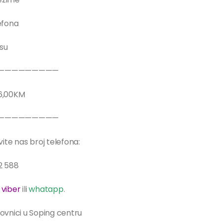
efona
su
—————————
6,00KM
—————————
ite nas broj telefona:
2 588
a
viber
ili
whatapp
.
lovnici u Soping centru