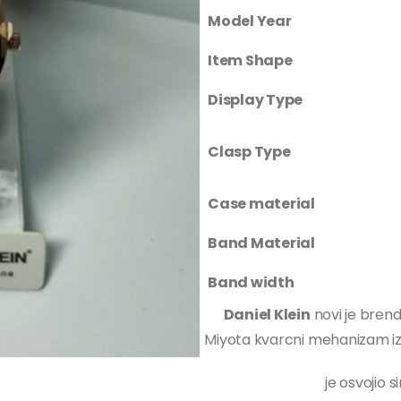
Model Year
Item Shape
Display Type
Clasp Type
Case material
Band Material
Band width
Daniel Klein
novi je brend
Miyota kvarcni mehanizam iz
je osvojio s