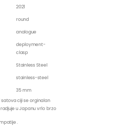
2021
round
analogue
deployment-
clasp
Stainless Steel
stainless-steel
35 mm
 satova ciji se orginalan
radjuje u Japanu vrlo brzo
impatije .