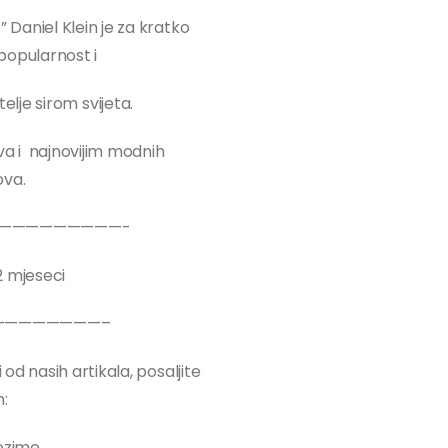
Daniel Klein je za kratko
popularnost i
lje sirom svijeta.
ova i najnovijim modnih
ova.
—————————-
2 mjeseci
————————–
 od nasih artikala, posaljite
:
rezime