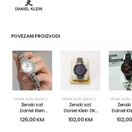
POVEZANI PROIZVODI
DANIEL KLEIN
,
ŽENSKI SATOVI
DANIEL KLEIN
,
ŽENSKI SATOVI
DANIEL KLEIN
,
Ženski sat
Ženski sat
Ženski
Daniel Klein
Daniel Klein DK-
Daniel Kl
DK.1.14118-1
102-2 (11475-1v)
102-2 (11
126,00
KM
102,00
KM
102,0
(24150)