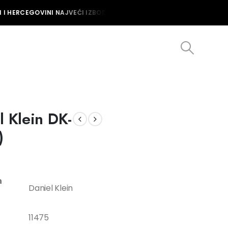
I HERCEGOVINI NAJVEĆI IZBOR MUŠKIH I ŽENSKIH SATOVA U BOSNI I 
l Klein DK-
)
n
Daniel Klein
11475