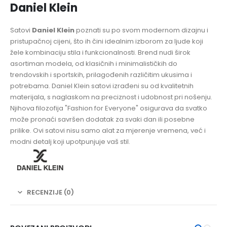
Daniel Klein
Satovi
Daniel Klein
poznati su po svom modernom dizajnu i
pristupačnoj cijeni, što ih čini idealnim izborom za ljude koji
žele kombinaciju stila i funkcionalnosti. Brend nudi širok
asortiman modela, od klasičnih i minimalističkih do
trendovskih i sportskih, prilagođenih različitim ukusima i
potrebama. Daniel Klein satovi izrađeni su od kvalitetnih
materijala, s naglaskom na preciznost i udobnost pri nošenju.
Njihova filozofija "Fashion for Everyone" osigurava da svatko
može pronaći savršen dodatak za svaki dan ili posebne
prilike. Ovi satovi nisu samo alat za mjerenje vremena, već i
modni detalj koji upotpunjuje vaš stil.
RECENZIJE (0)