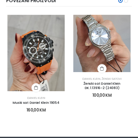
POVEZANI PROIZVODI
DANIEL KLEIN
,
ŽENSKI SATOVI
Ženski sat Daniel Klein
DK.1.13916-2 (24083)
100,00
KM
DANIEL KLEIN
Muski sat Daniel Klein 19054
160,00
KM