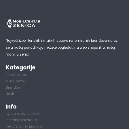
Najveći izbor ženskih i muških satova renomiranih brendova nalazi
se u našoj ponudi koju možete pogledati na web shopu ili u našoj
radnji u Zenici.
Kategorije
Ženski satovi
Muški satovi
Brendovi
Nakit
Info
Izjava o povjerljivosti
Plaćanje i dostava
Reklamacije i prigovori