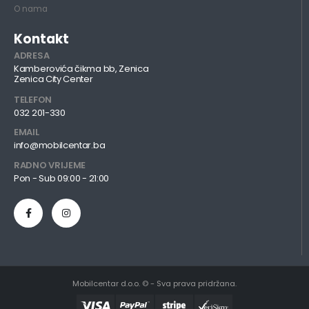
O nama
Kontakt
ADRESA
Kamberovića čikma bb, Zenica
Zenica City Center
TELEFON
032 201-330
EMAIL
info@mobilcentar.ba
RADNO VRIJEME
Pon - Sub 09:00 - 21:00
Mobilcentar d.o.o. © - Sva prava pridržana.