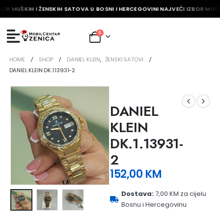
BOR MUŠKIH I ŽENSKIH SATOVA U BOSNI I HERCEGOVINI NAJVEĆI IZBOR MUŠK
0
HOME
SHOP
DANIEL KLEIN
,
ŽENSKI SATOVI
DANIEL KLEIN DK.1.13931-2
DANIEL
KLEIN
DK.1.13931-
2
152,00
KM
Dostava:
7,00 KM za cijelu
Bosnu i Hercegovinu