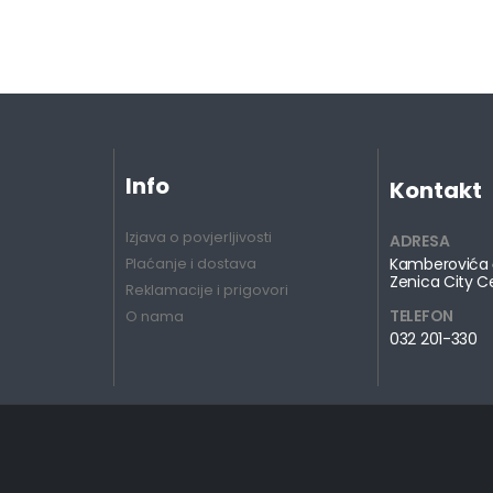
Info
Kontakt
Izjava o povjerljivosti
ADRESA
Kamberovića 
Plaćanje i dostava
Zenica City C
Reklamacije i prigovori
TELEFON
O nama
032 201-330