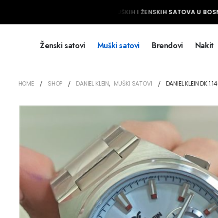
NAJVEĆI IZBOR MUŠKIH I ŽENSKIH SATOVA U BOSNI
Ženski satovi
Muški satovi
Brendovi
Nakit
HOME
SHOP
DANIEL KLEIN
,
MUŠKI SATOVI
DANIEL KLEIN DK.1.