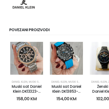
POVEZANI PROIZVODI
DANIEL KLEIN
,
MUŠKI SATOVI
DANIEL KLEIN
,
MUŠKI SATOVI
DANIEL KLEIN
,
Muski sat Daniel
Muski sat Daniel
Ženski
Klein DK13323-3
Klein DK13853-4
Daniel Kl
(14473)
(17941)
102-2 (114
158,00
KM
154,00
KM
102,0