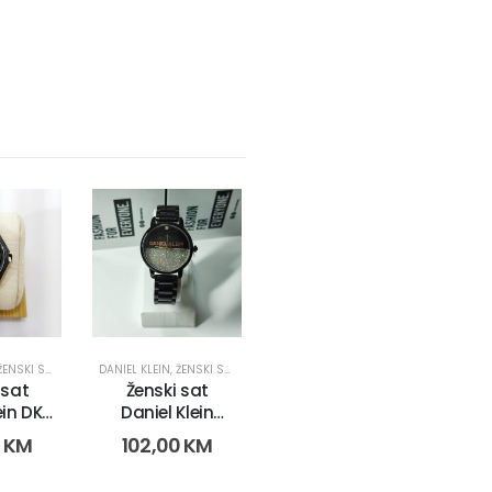
ŽENSKI SATOVI
DANIEL KLEIN
,
ŽENSKI SATOVI
 sat
Ženski sat
ein DK-
Daniel Klein
75 -i6)
DK.1.12711-4
0
KM
102,00
KM
(11402)