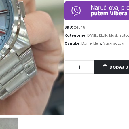
SKU:
24648
Kategorije:
DANIEL KLEIN
,
Muški satov
Oznake:
Daniel klein
,
Muški satovi
DODAJ U