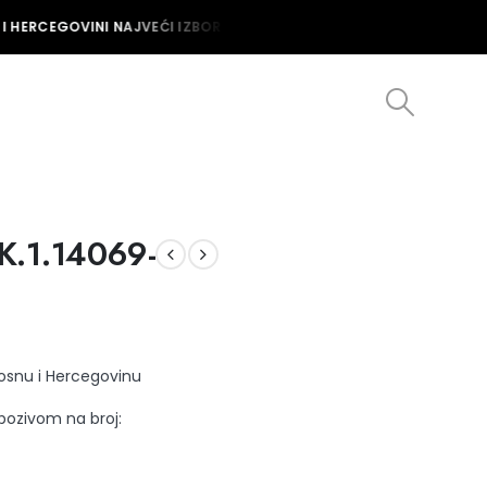
 HERCEGOVINI NAJVEĆI IZBOR MUŠKIH I ŽENSKIH SATOVA U BOSNI I 
K.1.14069-
Bosnu i Hercegovinu
 pozivom na broj: