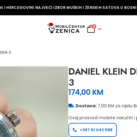
 I HERCEGOVINI NAJVEĆI IZBOR MUŠKIH I ŽENSKIH SATOVA U BOSNI I
0
14069-3
DANIEL KLEIN D
3
174,00
KM
Dostava:
7,00 KM za cijelu 
Ovaj proizvod možete naručiti i
+387 61 042 588