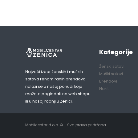
Kategorije
Ženski satovi
Najveći izbor ženskih i muških
Muški satovi
satova renomiranih brendova
Brendovi
nalazi se u našoj ponudi koju
Nakit
možete pogledati na web shopu
ili u našoj radnji u Zenici.
Mobilcentar d.o.o. © - Sva prava pridržana.