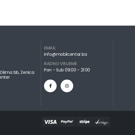
EMAIL
info@mobilcentar.ba
RADNO VRIJEME
Pon - Sub 09:00 - 21:00
čikma bb, Zenica
enter