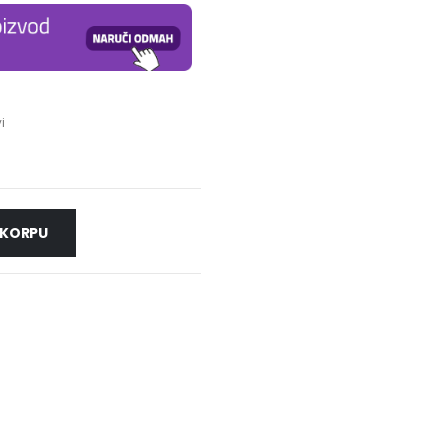
i
 KORPU