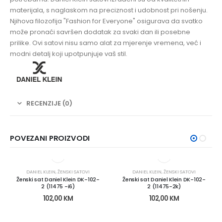
materijala, s naglaskom na preciznost i udobnost pri nošenju.
Njihova filozofija "Fashion for Everyone" osigurava da svatko
može pronaći savršen dodatak za svaki dan ili posebne
prilike. Ovi satovi nisu samo alat za mjerenje vremena, već i
modni detalj koji upotpunjuje vaš stil.
RECENZIJE (0)
POVEZANI PROIZVODI
DANIEL KLEIN
,
ŽENSKI SATOVI
DANIEL KLEIN
,
ŽENSKI SATOVI
Ženski sat Daniel Klein DK-102-
Ženski sat Daniel Klein DK-102-
2 (11475 -i6)
2 (11475-2k)
102,00
KM
102,00
KM