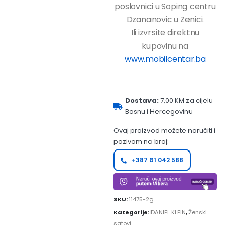
poslovnici u Soping centru
Dzananovic u Zenici.
Ili izvrsite direktnu
kupovinu na
www.mobilcentar.ba
Dostava:
7,00 KM za cijelu
Bosnu i Hercegovinu
Ovaj proizvod možete naručiti i
pozivom na broj:
+387 61 042 588
SKU:
11475-2g
Kategorije:
DANIEL KLEIN
,
Ženski
satovi