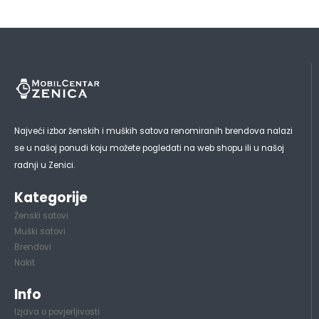
Najveći izbor ženskih i muških satova renomiranih brendova nalazi
se u našoj ponudi koju možete pogledati na web shopu ili u našoj
radnji u Zenici.
Kategorije
Ženski satovi
Muški satovi
Brendovi
Nakit
Info
Izjava o povjerljivosti