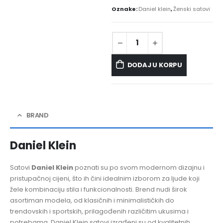
Oznake:
Daniel klein
,
Ženski satovi
DODAJ U KORPU
BRAND
Daniel Klein
Satovi
Daniel Klein
poznati su po svom modernom dizajnu i
pristupačnoj cijeni, što ih čini idealnim izborom za ljude koji
žele kombinaciju stila i funkcionalnosti. Brend nudi širok
asortiman modela, od klasičnih i minimalističkih do
trendovskih i sportskih, prilagođenih različitim ukusima i
potrebama. Daniel Klein satovi izrađeni su od kvalitetnih