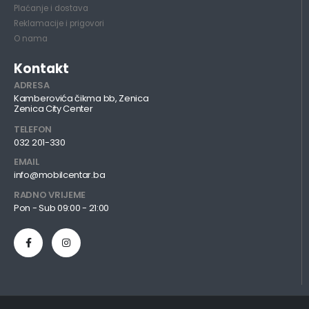
Plaćanje i dostava
Reklamacije i prigovori
O nama
Kontakt
ADRESA
Kamberovića čikma bb, Zenica
Zenica City Center
TELEFON
032 201-330
EMAIL
info@mobilcentar.ba
RADNO VRIJEME
Pon - Sub 09:00 - 21:00