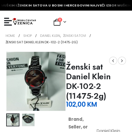
 MUŠKIH I ŽENSKIH SATOVA U BOSNI I HERCEGOVINI NAJVEĆI IZBOR MUŠKIH 
0
HOME
SHOP
DANIEL KLEIN
,
ŽENSKI SATOVI
ŽENSKI SAT DANIEL KLEIN DK-102-2 (11475-2G)
Ženski sat
Daniel Klein
DK-102-2
(11475-2g)
102,00
KM
Brand,
Seller, or
Daniel Klein