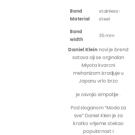
Band
stainless-
Material
steel
Band
35 mm
width
Daniel Klein
novi je brend
satova ciji se orginalan
Miyota kvarcni
mehanizam izradjuje u
Japanu vrlo brzo
je osvojio simpatije .
Pod sloganom “Moda za
sve” Daniel Klein je za
kratko vrijeme stekao
popularnost i