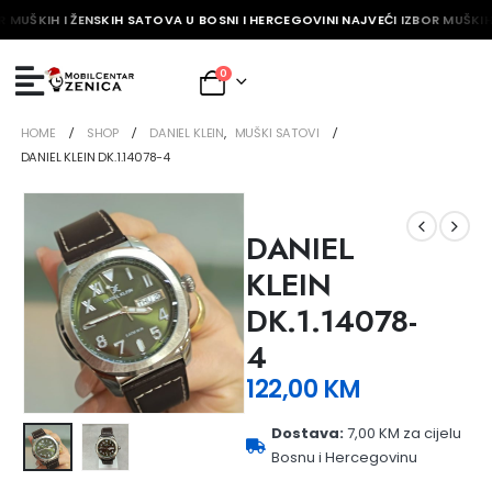
R MUŠKIH I ŽENSKIH SATOVA U BOSNI I HERCEGOVINI NAJVEĆI IZBOR MUŠKIH
0
HOME
SHOP
DANIEL KLEIN
,
MUŠKI SATOVI
DANIEL KLEIN DK.1.14078-4
DANIEL
KLEIN
DK.1.14078-
4
122,00
KM
Dostava:
7,00 KM za cijelu
Bosnu i Hercegovinu