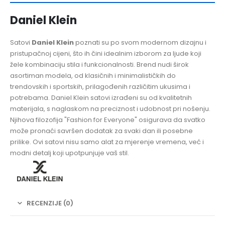
Daniel Klein
Satovi
Daniel Klein
poznati su po svom modernom dizajnu i
pristupačnoj cijeni, što ih čini idealnim izborom za ljude koji
žele kombinaciju stila i funkcionalnosti. Brend nudi širok
asortiman modela, od klasičnih i minimalističkih do
trendovskih i sportskih, prilagođenih različitim ukusima i
potrebama. Daniel Klein satovi izrađeni su od kvalitetnih
materijala, s naglaskom na preciznost i udobnost pri nošenju.
Njihova filozofija "Fashion for Everyone" osigurava da svatko
može pronaći savršen dodatak za svaki dan ili posebne
prilike. Ovi satovi nisu samo alat za mjerenje vremena, već i
modni detalj koji upotpunjuje vaš stil.
RECENZIJE (0)