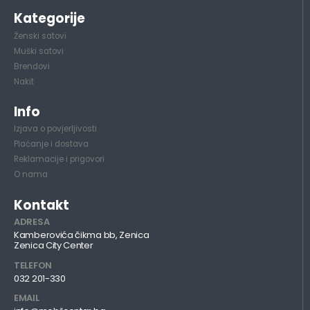
Kategorije
Ženski satovi
Muški satovi
Brendovi
Nakit
Info
Izjava o povjerljivosti
Plaćanje i dostava
Reklamacije i prigovori
O nama
Kontakt
ADRESA
Kamberovića čikma bb, Zenica
Zenica City Center
TELEFON
032 201-330
EMAIL