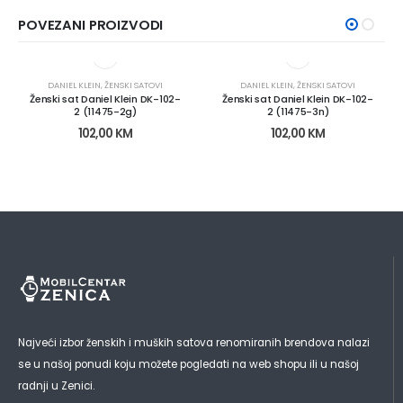
POVEZANI PROIZVODI
DANIEL KLEIN
,
ŽENSKI SATOVI
DANIEL KLEIN
,
ŽENSKI SATOVI
Ženski sat Daniel Klein DK-102-
Ženski sat Daniel Klein DK-102-
2 (11475-2g)
2 (11475-3n)
102,00
KM
102,00
KM
Najveći izbor ženskih i muških satova renomiranih brendova nalazi
se u našoj ponudi koju možete pogledati na web shopu ili u našoj
radnji u Zenici.