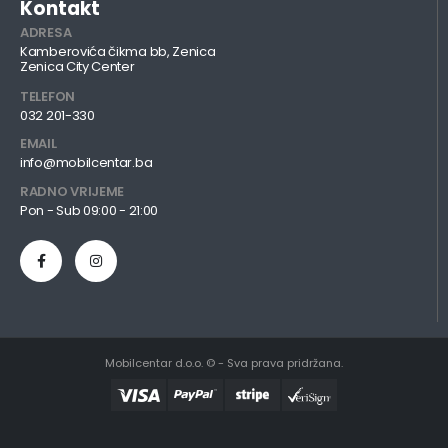
Kontakt
ADRESA
Kamberovića čikma bb, Zenica
Zenica City Center
TELEFON
032 201-330
EMAIL
info@mobilcentar.ba
RADNO VRIJEME
Pon - Sub 09:00 - 21:00
Mobilcentar d.o.o. © - Sva prava pridržana.