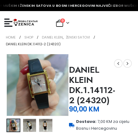
R MUŠKIH I ŽENSKIH SATOVA U BOSNI I HERCEGOVINI NAJVEĆI IZBOR MUŠKIH
0
HOME
SHOP
DANIEL KLEIN
,
ŽENSKI SATOVI
DANIEL KLEIN DK.1.14112-2 (24320)
DANIEL
KLEIN
DK.1.14112-
2 (24320)
90,00
KM
Dostava:
7,00 KM za cijelu
Bosnu i Hercegovinu