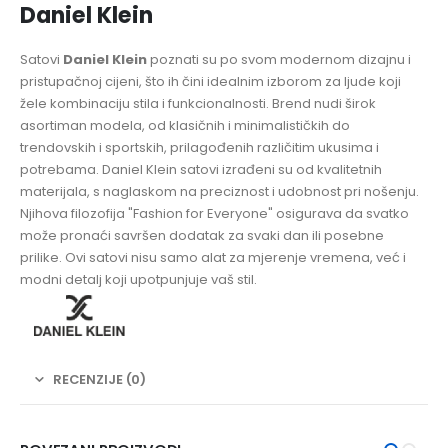
Daniel Klein
Satovi
Daniel Klein
poznati su po svom modernom dizajnu i
pristupačnoj cijeni, što ih čini idealnim izborom za ljude koji
žele kombinaciju stila i funkcionalnosti. Brend nudi širok
asortiman modela, od klasičnih i minimalističkih do
trendovskih i sportskih, prilagođenih različitim ukusima i
potrebama. Daniel Klein satovi izrađeni su od kvalitetnih
materijala, s naglaskom na preciznost i udobnost pri nošenju.
Njihova filozofija "Fashion for Everyone" osigurava da svatko
može pronaći savršen dodatak za svaki dan ili posebne
prilike. Ovi satovi nisu samo alat za mjerenje vremena, već i
modni detalj koji upotpunjuje vaš stil.
RECENZIJE (0)