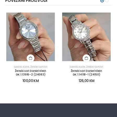
POVEZANI PROIZVODI
DANIEL KLEIN
,
ŽENSKI SATOVI
DANIEL KLEIN
,
ŽENSKI SATOVI
Ženski sat Daniel Klein
Ženski sat Daniel Klein
DK.1.13916-2 (24083)
DK.1.14118-1 (24150)
100,00
KM
126,00
KM