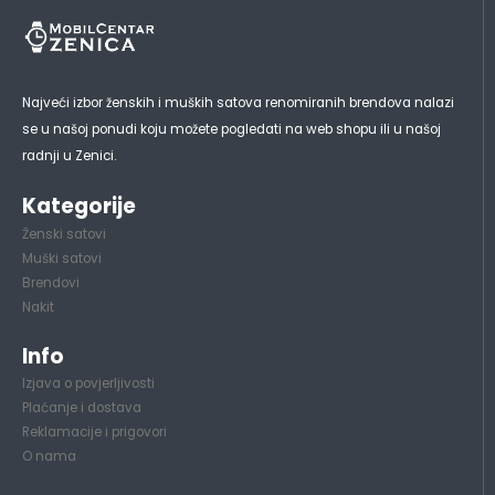
Najveći izbor ženskih i muških satova renomiranih brendova nalazi
se u našoj ponudi koju možete pogledati na web shopu ili u našoj
radnji u Zenici.
Kategorije
Ženski satovi
Muški satovi
Brendovi
Nakit
Info
Izjava o povjerljivosti
Plaćanje i dostava
Reklamacije i prigovori
O nama