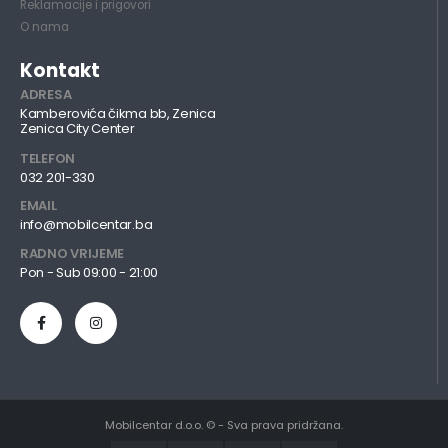
Reklamacije i prigovori
O nama
Kontakt
ADRESA
Kamberovića čikma bb, Zenica
Zenica City Center
TELEFON
032 201-330
EMAIL
info@mobilcentar.ba
RADNO VRIJEME
Pon - Sub 09:00 - 21:00
Mobilcentar d.o.o. © - Sva prava pridržana.