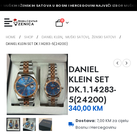
R MUŠKIH I ŽENSKIH SATOVA U BOSNI I HERCEGOVINI NAJVEĆI IZBOR MUŠKIH
0
HOME
SHOP
DANIEL KLEIN
,
MUŠKI SATOVI
,
ŽENSKI SATOVI
DANIEL KLEIN SET DK.1.14283-5(24200)
DANIEL
KLEIN SET
DK.1.14283-
5(24200)
340,00
KM
Dostava:
7,00 KM za cijelu
Bosnu i Hercegovinu