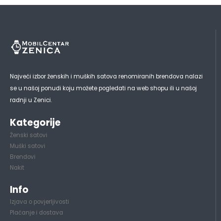
Najveći izbor ženskih i muških satova renomiranih brendova nalazi
se u našoj ponudi koju možete pogledati na web shopu ili u našoj
radnji u Zenici.
Kategorije
Ženski satovi
Muški satovi
Brendovi
Nakit
Info
Izjava o povjerljivosti
Plaćanje i dostava