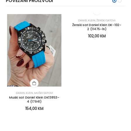
POVEZANI PROIZVODI
DANIEL KLEIN
,
ŽENSKI SATOVI
Ženski sat Daniel Klein DK-102-
2 (11475-1n)
102,00
KM
DANIEL KLEIN
,
MUŠKI SATOVI
Muski sat Daniel Klein DK13853-
4 (17941)
154,00
KM