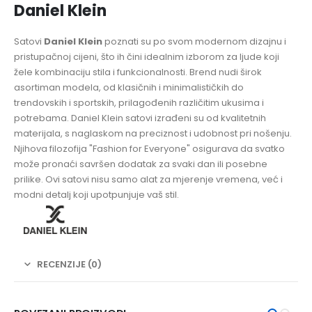
Daniel Klein
Satovi
Daniel Klein
poznati su po svom modernom dizajnu i
pristupačnoj cijeni, što ih čini idealnim izborom za ljude koji
žele kombinaciju stila i funkcionalnosti. Brend nudi širok
asortiman modela, od klasičnih i minimalističkih do
trendovskih i sportskih, prilagođenih različitim ukusima i
potrebama. Daniel Klein satovi izrađeni su od kvalitetnih
materijala, s naglaskom na preciznost i udobnost pri nošenju.
Njihova filozofija "Fashion for Everyone" osigurava da svatko
može pronaći savršen dodatak za svaki dan ili posebne
prilike. Ovi satovi nisu samo alat za mjerenje vremena, već i
modni detalj koji upotpunjuje vaš stil.
RECENZIJE (0)