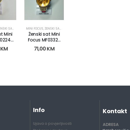
NSKI SATOVI
MINI FOCUS
,
ŽENSKI SATOVI
t Mini
Ženski sat Mini
0224L.
Focus MF0332L.
-2)
(2753-3)
0
KM
71,00
KM
Info
Kontakt
Izjava o povjerljivosti
ADRESA