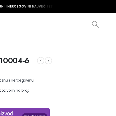
I I HERCEGOVINI NAJVEĆI IZBOR MUŠKIH I ŽENSKIH SATOVA U BOSNI
.10004-6
Bosnu i Hercegovinu
 pozivom na broj: