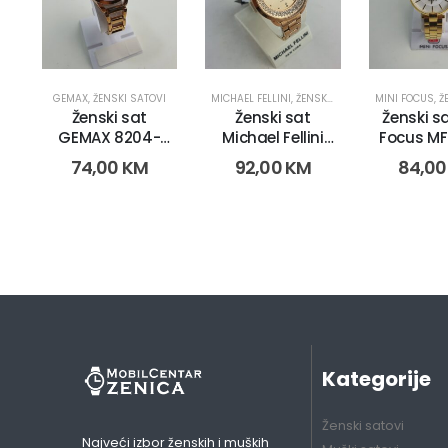
GEMAX
,
ŽENSKI SATOVI
MICHAEL FELLINI
,
ŽENSKI SATOVI
MINI FOCUS
,
ŽE
Ženski sat
Ženski sat
Ženski sa
GEMAX 8204-
Michael Fellini
Focus MF
CR-DP (2587)
2199 (2847)
(1372
74,00
KM
92,00
KM
84,0
Kategorije
Ženski satovi
Najveći izbor ženskih i muških