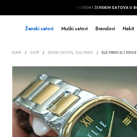
NAJVEĆI IZBOR MUŠKIH I ŽENSKIH SATOVA U BO
Ženski satovi
Muški satovi
Brendovi
Nakit
HOME
SHOP
ŽENSKI SATOVI
,
ELLE PARIS
ELLE PARIS EL.1.1000