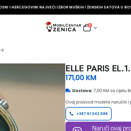
SNI I HERCEGOVINI NAJVEĆI IZBOR MUŠKIH I ŽENSKIH SATOVA U BOSN
0
4-6
ELLE PARIS EL.1
171,00
KM
Dostava:
7,00 KM za cijelu 
Ovaj proizvod možete naručiti i
+387 61 042 588