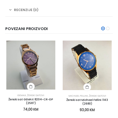
RECENZIJE (0)
POVEZANI PROIZVODI
GEMAX
,
ŽENSKI SATOVI
MICHAEL FELLINI
,
ŽENSKI SATOVI
Ženski sat GEMAX 8204-CR-DP
Ženski sat Michael Fellini 1143
(2587)
(2680)
74,00
KM
93,00
KM