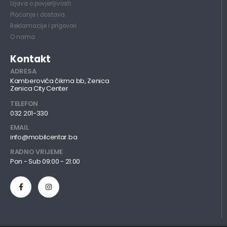
Izjava o povjerljivosti
Plaćanje i dostava
Reklamacije i prigovori
O nama
Kontakt
ADRESA
Kamberovića čikma bb, Zenica
Zenica City Center
TELEFON
032 201-330
EMAIL
info@mobilcentar.ba
RADNO VRIJEME
Pon - Sub 09:00 - 21:00