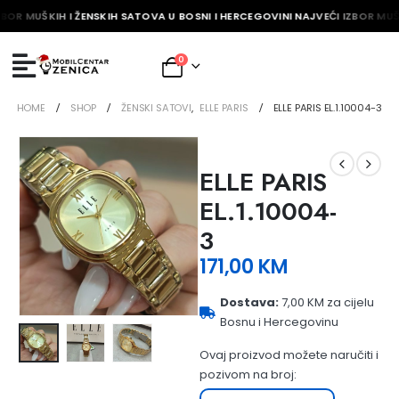
ZBOR MUŠKIH I ŽENSKIH SATOVA U BOSNI I HERCEGOVINI NAJVEĆI IZBOR MUŠ
0
HOME
SHOP
ŽENSKI SATOVI
,
ELLE PARIS
ELLE PARIS EL.1.10004-3
ELLE PARIS
EL.1.10004-
3
171,00
KM
Dostava:
7,00 KM za cijelu
Bosnu i Hercegovinu
Ovaj proizvod možete naručiti i
pozivom na broj: