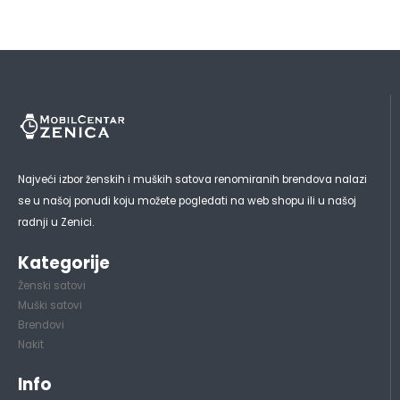
Najveći izbor ženskih i muških satova renomiranih brendova nalazi
se u našoj ponudi koju možete pogledati na web shopu ili u našoj
radnji u Zenici.
Kategorije
Ženski satovi
Muški satovi
Brendovi
Nakit
Info