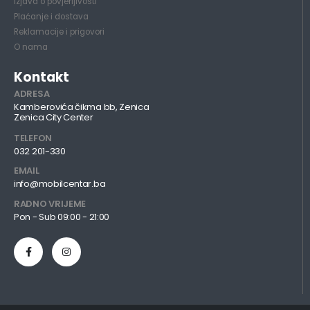
Izjava o povjerljivosti
Plaćanje i dostava
Reklamacije i prigovori
O nama
Kontakt
ADRESA
Kamberovića čikma bb, Zenica
Zenica City Center
TELEFON
032 201-330
EMAIL
info@mobilcentar.ba
RADNO VRIJEME
Pon - Sub 09:00 - 21:00