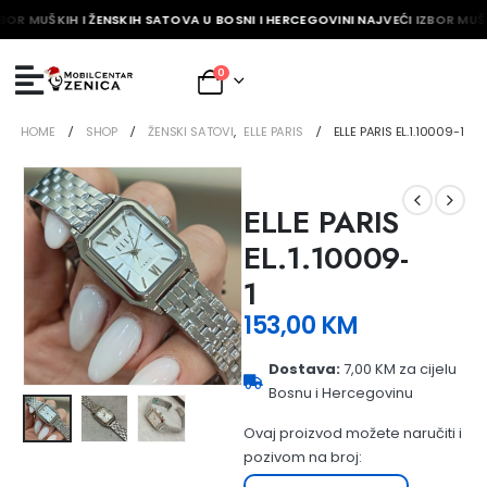
BOR MUŠKIH I ŽENSKIH SATOVA U BOSNI I HERCEGOVINI NAJVEĆI IZBOR MUŠK
0
HOME
SHOP
ŽENSKI SATOVI
,
ELLE PARIS
ELLE PARIS EL.1.10009-1
ELLE PARIS
EL.1.10009-
1
153,00
KM
Dostava:
7,00 KM za cijelu
Bosnu i Hercegovinu
Ovaj proizvod možete naručiti i
pozivom na broj: