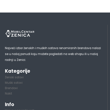
Najveći izbor ženskih i muških satova renomiranih brendova nalazi
se u našoj ponudi koju možete pogledati na web shopu ili u našoj
radnji u Zenici.
Kategorije
Ženski satovi
Muški satovi
Brendovi
Nakit
Info