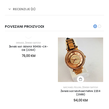
RECENZIJE (0)
POVEZANI PROIZVODI
GEMAX
,
ŽENSKI SATOVI
Ženski sat GEMAX 9040E-CR-
DB (2264)
76,00
KM
MICHAEL FELLINI
,
ŽENSKI SATOVI
Ženski sat Michael Fellini 2204
(2989)
94,00
KM