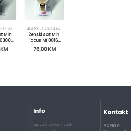
NSKI SATOVI
MINI FOCUS
,
ŽENSKI SATOVI
t Mini
Ženski sat Mini
0308L.
Focus MF0016L.
-5)
(9187-2)
0
KM
76,00
KM
Info
Kontakt
Izjava o povjerljivosti
ADRESA