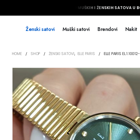
NAJVEĆI IZBOR MUŠKIH I ŽENSKIH SATOVA U BO
Ženski satovi
Muški satovi
Brendovi
Nakit
HOME
SHOP
ŽENSKI SATOVI
,
ELLE PARIS
ELLE PARIS EL.1.10012