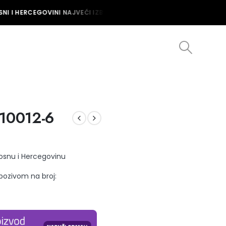
I I HERCEGOVINI NAJVEĆI IZBOR MUŠKIH I ŽENSKIH SATOVA U BOSNI
.10012-6
Bosnu i Hercegovinu
 pozivom na broj: