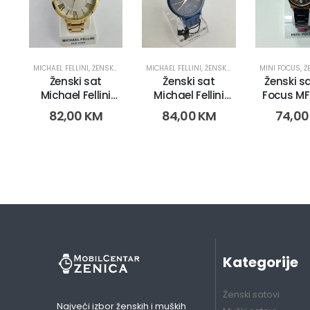
MICHAEL FELLINI
,
ŽENSKI SATOVI
MICHAEL FELLINI
,
ŽENSKI SATOVI
MINI FOCUS
,
ŽE
Ženski sat
Ženski sat
Ženski sa
Michael Fellini
Michael Fellini
Focus MF
1135 (2671)
2220 (3011)
(2758
82,00
KM
84,00
KM
74,0
Kategorije
Ženski satovi
Najveći izbor ženskih i muških