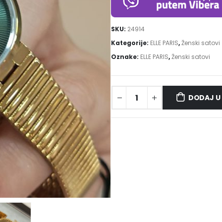
SKU:
24914
Kategorije:
ELLE PARIS
,
Ženski satovi
Oznake:
ELLE PARIS
,
Ženski satovi
DODAJ U