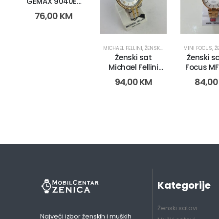
GEMAX 9040E-
CR-DB (2264)
76,00
KM
MICHAEL FELLINI
,
ŽENSKI SATOVI
MINI FOCUS
,
ŽE
Ženski sat
Ženski sa
Michael Fellini
Focus MF
2201 (2988)
(1372
94,00
KM
84,0
Kategorije
Ženski satovi
Najveći izbor ženskih i muških