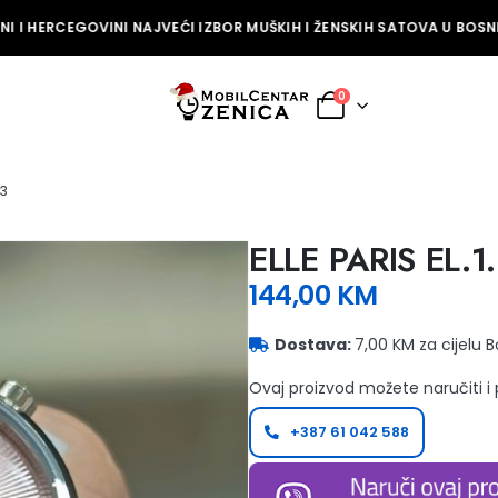
 I HERCEGOVINI NAJVEĆI IZBOR MUŠKIH I ŽENSKIH SATOVA U BOSNI 
0
-3
ELLE PARIS EL.1
144,00
KM
Dostava:
7,00 KM za cijelu 
Ovaj proizvod možete naručiti i
+387 61 042 588