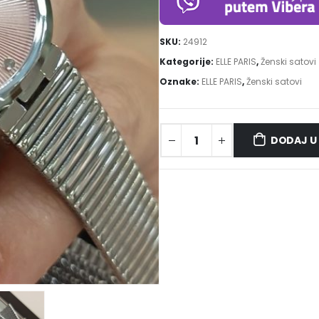
SKU:
24912
Kategorije:
ELLE PARIS
,
Ženski satovi
Oznake:
ELLE PARIS
,
Ženski satovi
DODAJ U