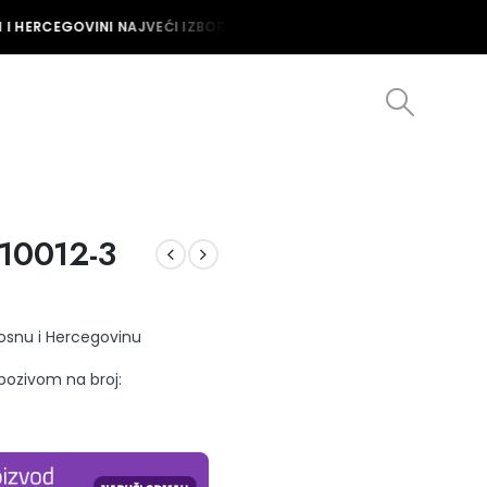
I HERCEGOVINI NAJVEĆI IZBOR MUŠKIH I ŽENSKIH SATOVA U BOSNI I
.10012-3
Bosnu i Hercegovinu
 pozivom na broj: