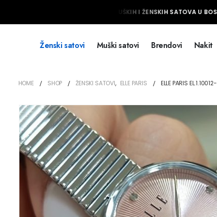
NAJVEĆI IZBOR MUŠKIH I ŽENSKIH SATOVA U BOSNI
Ženski satovi
Muški satovi
Brendovi
Nakit
HOME
SHOP
ŽENSKI SATOVI
,
ELLE PARIS
ELLE PARIS EL.1.10012