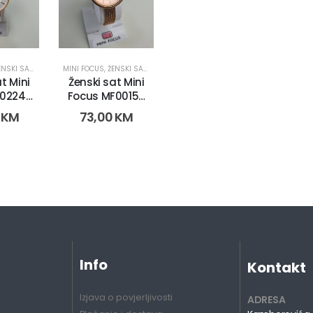
NSKI SATOVI
MINI FOCUS
,
ŽENSKI SATOVI
t Mini
Ženski sat Mini
0224L.
Focus MF0015L.
-1)
(9186-3)
0
KM
73,00
KM
Info
Kontakt
Izjava o povjerljivosti
ADRESA