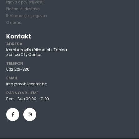
Izjava o povjerljivosti
Plaćanje i dostava
Reklamacije i prigovori
O nama
Kontakt
ADRESA
Kamberovića čikma bb, Zenica
Zenica City Center
TELEFON
032 201-330
EMAIL
info@mobilcentar.ba
RADNO VRIJEME
Pon - Sub 09:00 - 21:00