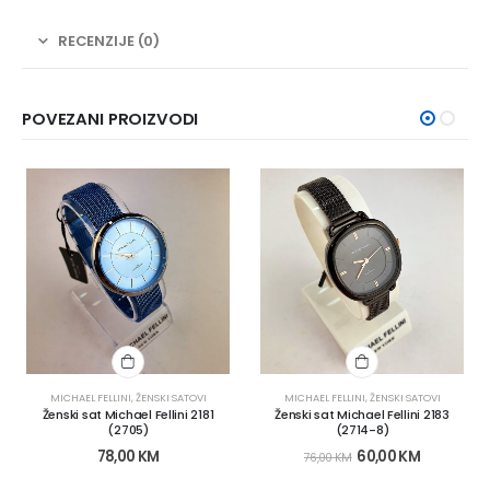
RECENZIJE (0)
POVEZANI PROIZVODI
MICHAEL FELLINI
,
ŽENSKI SATOVI
MICHAEL FELLINI
,
ŽENSKI SATOVI
Ženski sat Michael Fellini 2181
Ženski sat Michael Fellini 2183
(2705)
(2714-8)
78,00
KM
60,00
KM
76,00
KM