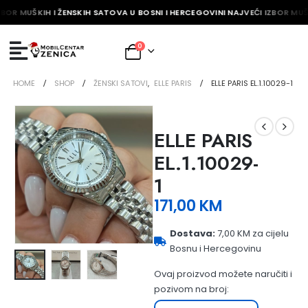
ZBOR MUŠKIH I ŽENSKIH SATOVA U BOSNI I HERCEGOVINI NAJVEĆI IZBOR MUŠ
0
HOME
SHOP
ŽENSKI SATOVI
,
ELLE PARIS
ELLE PARIS EL.1.10029-1
ELLE PARIS
EL.1.10029-
1
171,00
KM
Dostava:
7,00 KM za cijelu
Bosnu i Hercegovinu
Ovaj proizvod možete naručiti i
pozivom na broj: