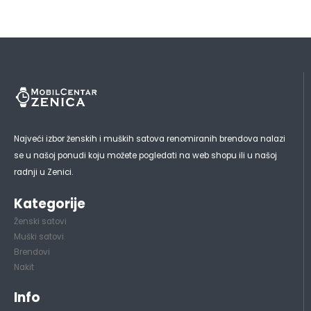
Najveći izbor ženskih i muških satova renomiranih brendova nalazi
se u našoj ponudi koju možete pogledati na web shopu ili u našoj
radnji u Zenici.
Kategorije
Ženski satovi
Muški satovi
Brendovi
Nakit
Info