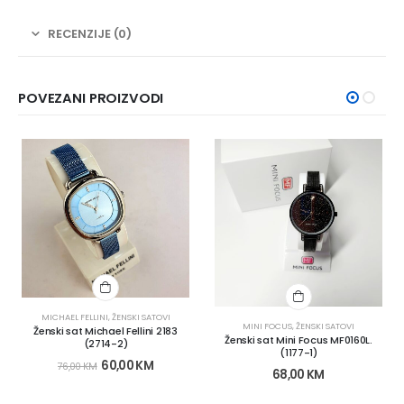
RECENZIJE (0)
POVEZANI PROIZVODI
MICHAEL FELLINI
,
ŽENSKI SATOVI
MINI FOCUS
,
ŽENSKI SATOVI
Ženski sat Michael Fellini 2183
Ženski sat Mini Focus MF0160L.
(2714-2)
(1177-1)
60,00
KM
76,00
KM
68,00
KM