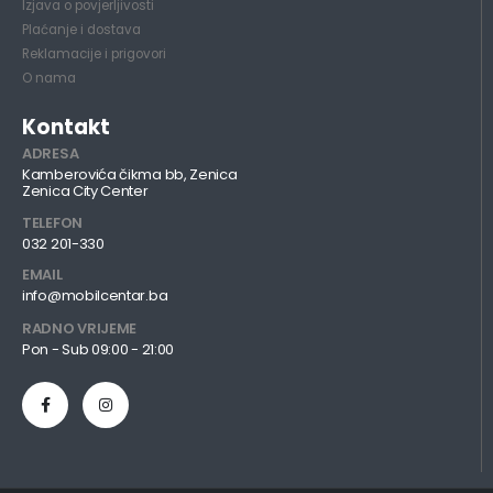
Izjava o povjerljivosti
Plaćanje i dostava
Reklamacije i prigovori
O nama
Kontakt
ADRESA
Kamberovića čikma bb, Zenica
Zenica City Center
TELEFON
032 201-330
EMAIL
info@mobilcentar.ba
RADNO VRIJEME
Pon - Sub 09:00 - 21:00