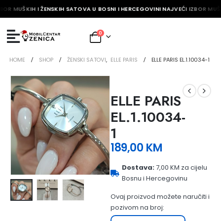
BOR MUŠKIH I ŽENSKIH SATOVA U BOSNI I HERCEGOVINI NAJVEĆI IZBOR MUŠK
0
HOME
SHOP
ŽENSKI SATOVI
,
ELLE PARIS
ELLE PARIS EL.1.10034-1
ELLE PARIS
EL.1.10034-
1
189,00
KM
Dostava:
7,00 KM za cijelu
Bosnu i Hercegovinu
Ovaj proizvod možete naručiti i
pozivom na broj: