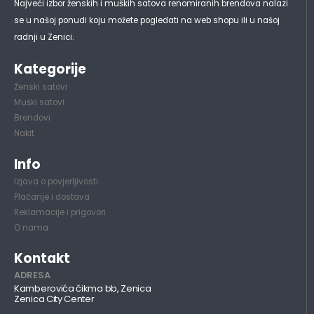
Najveći izbor ženskih i muških satova renomiranih brendova nalazi
se u našoj ponudi koju možete pogledati na web shopu ili u našoj
radnji u Zenici.
Kategorije
Ženski satovi
Muški satovi
Brendovi
Nakit
Info
Izjava o povjerljivosti
Plaćanje i dostava
Reklamacije i prigovori
O nama
Kontakt
ADRESA
Kamberovića čikma bb, Zenica
Zenica City Center