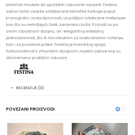
klasičnih modela do sportskih i luksuznih varijanti. Festina
satovi često sadrže sofisticirane tehničke funkcije poput
kronografa i vodootpornosti, uz pažljivo odabrane materijale
kao što su nehrđajući čelik, keramika i koža. Poznati su po
svom robustnom dizajnu, ali i elegantnoj estetskoj
jednostavnosti, što ih čini idealnim za svakodnevno nošenje,
kao i za posebne prilike. Festina je brend koji spaja
funkcionalnost s vrhunskim dizajnom, nudeći satove koji su
istovremeno praktični i luksuzni.
RECENZIJE (0)
POVEZANI PROIZVODI