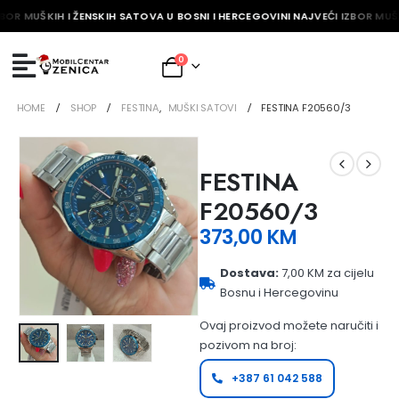
BOR MUŠKIH I ŽENSKIH SATOVA U BOSNI I HERCEGOVINI NAJVEĆI IZBOR MUŠK
0
HOME
SHOP
FESTINA
,
MUŠKI SATOVI
FESTINA F20560/3
FESTINA
F20560/3
373,00
KM
Dostava:
7,00 KM za cijelu
Bosnu i Hercegovinu
Ovaj proizvod možete naručiti i
pozivom na broj:
+387 61 042 588