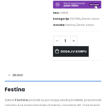
SKU:
24835
Kategorije:
FESTINA
,
Ženski satovi
Oznake:
festina
,
Ženski satovi
DODAJ U KORPU
BRAND
Festina
Satovi
Festina
poznati su po svojoj visokoj kvaliteti, preciznosti
i dizajnu koji spaja švicarsku tradiciju i moderni stil. Ovaj brend,