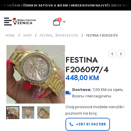
BOR MUŠKIH I ŽENSKIH SATOVA U BOSNI I HERCEGOVINI NAJVEĆI IZBOR MUŠK
0
HOME
SHOP
FESTINA
,
ŽENSKI SATOVI
FESTINA F206097/4
FESTINA
F206097/4
448,00
KM
Dostava:
7,00 KM za cijelu
Bosnu i Hercegovinu
Ovaj proizvod možete naručiti i
pozivom na broj:
+387 61 042 588