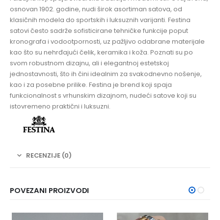
osnovan 1902. godine, nudi širok asortiman satova, od
klasičnih modela do sportskih i luksuznih varijanti. Festina
satovi često sadrže sofisticirane tehničke funkcije poput
kronografa i vodootpornosti, uz pažljivo odabrane materijale
kao što su nehrđajući čelik, keramika i koža. Poznati su po
svom robustnom dizajnu, ali i elegantnoj estetskoj
jednostavnosti, što ih čini idealnim za svakodnevno nošenje,
kao i za posebne prilike. Festina je brend koji spaja
funkcionalnost s vrhunskim dizajnom, nudeći satove koji su
istovremeno praktični i luksuzni.
RECENZIJE (0)
POVEZANI PROIZVODI