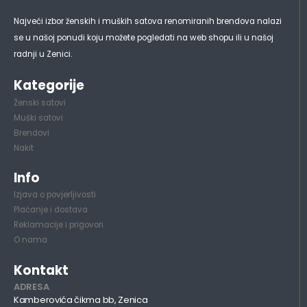
Najveći izbor ženskih i muških satova renomiranih brendova nalazi
se u našoj ponudi koju možete pogledati na web shopu ili u našoj
radnji u Zenici.
Kategorije
Ženski satovi
Muški satovi
Brendovi
Nakit
Info
Izjava o povjerljivosti
Plaćanje i dostava
Reklamacije i prigovori
O nama
Kontakt
ADRESA
Kamberovića čikma bb, Zenica