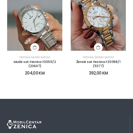
FESTINA
,
MUŠKI SATOVI
FESTINA
,
ŽENSKI SATOVI
Muški sat Festina F20511/2
Ženski sat Festina F20398/1
(23607)
(11377)
204,00
KM
392,00
KM