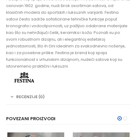
osnovan 1902. godine, nudi širok asortiman satova, od
klasičnih modela do sportskih i luksuznih varijanti. Festina
satovi često sadrže sofisticirane tehničke funkcije poput
kronografa i vodootpornosti, uz pažljivo odabrane materijale
kao što su nehrđajući čelik, keramika i koža. Poznati su po
svom robustnom dizajnu, ali i elegantnoj estetskoj
jednostavnosti, što ih čini idealnim za svakodnevno nošenje,
kao i za posebne prilike. Festina je brend koji spaja
funkcionalnost s vrhunskim dizajnom, nudeći satove koji su
istovremeno praktični i luksuzni.
RECENZIJE (0)
POVEZANI PROIZVODI