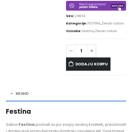
SKU:
24834
Kategorije:
FESTINA
,
Ženski satovi
Oznake:
festina
,
Ženski satovi
DODAJ U KORPU
BRAND
Festina
Satovi
Festina
poznati su po svojoj visokoj kvaliteti, preciznosti
i dizajnu koji spaja švicarsku tradiciju i moderni stil. Ovaj brend,