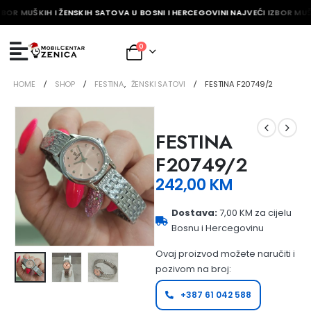
ZBOR MUŠKIH I ŽENSKIH SATOVA U BOSNI I HERCEGOVINI NAJVEĆI IZBOR MUŠ
0
HOME
SHOP
FESTINA
,
ŽENSKI SATOVI
FESTINA F20749/2
FESTINA
F20749/2
242,00
KM
Dostava:
7,00 KM za cijelu
Bosnu i Hercegovinu
Ovaj proizvod možete naručiti i
pozivom na broj:
+387 61 042 588