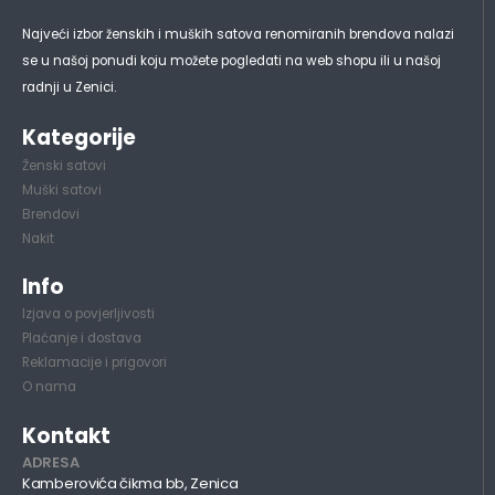
Najveći izbor ženskih i muških satova renomiranih brendova nalazi
se u našoj ponudi koju možete pogledati na web shopu ili u našoj
radnji u Zenici.
Kategorije
Ženski satovi
Muški satovi
Brendovi
Nakit
Info
Izjava o povjerljivosti
Plaćanje i dostava
Reklamacije i prigovori
O nama
Kontakt
ADRESA
Kamberovića čikma bb, Zenica