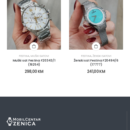
SATOVI
,
ŽENSKI SATOVI
FESTINA
,
MUŠKI SATOVI
FESTINA
,
ŽENSKI SATOVI
Muški sat Festina F20343/1
Ženski sat Festina F20494/6
(19254)
(17777)
298,00
KM
241,00
KM