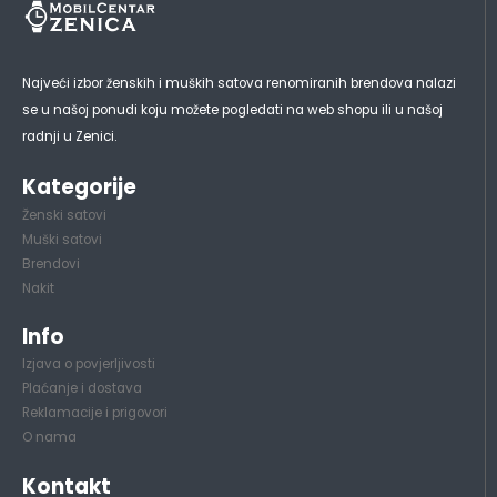
Najveći izbor ženskih i muških satova renomiranih brendova nalazi
se u našoj ponudi koju možete pogledati na web shopu ili u našoj
radnji u Zenici.
Kategorije
Ženski satovi
Muški satovi
Brendovi
Nakit
Info
Izjava o povjerljivosti
Plaćanje i dostava
Reklamacije i prigovori
O nama
Kontakt