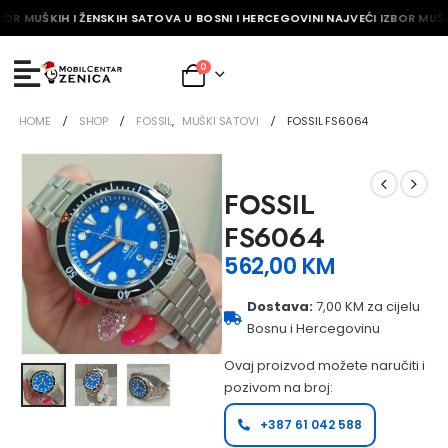
BOR MUŠKIH I ŽENSKIH SATOVA U BOSNI I HERCEGOVINI NAJVEĆI IZBOR MUŠK
0
HOME
SHOP
FOSSIL
,
MUŠKI SATOVI
FOSSIL FS6064
FOSSIL
FS6064
562,00
KM
Dostava:
7,00 KM za cijelu
Bosnu i Hercegovinu
Ovaj proizvod možete naručiti i
pozivom na broj:
+387 61 042 588