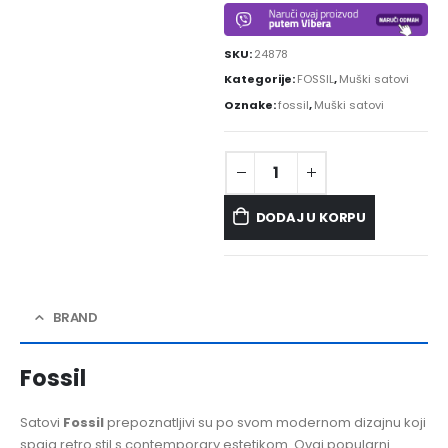
SKU:
24878
Kategorije:
FOSSIL
,
Muški satovi
Oznake:
fossil
,
Muški satovi
DODAJ U KORPU
BRAND
Fossil
Satovi
Fossil
prepoznatljivi su po svom modernom dizajnu koji
spaja retro stil s contemporary estetikom. Ovaj popularni