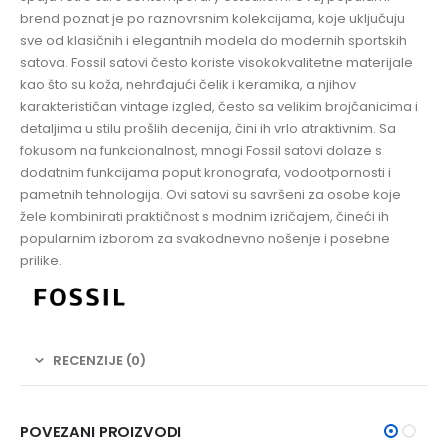
brend poznat je po raznovrsnim kolekcijama, koje uključuju
sve od klasičnih i elegantnih modela do modernih sportskih
satova. Fossil satovi često koriste visokokvalitetne materijale
kao što su koža, nehrđajući čelik i keramika, a njihov
karakterističan vintage izgled, često sa velikim brojčanicima i
detaljima u stilu prošlih decenija, čini ih vrlo atraktivnim. Sa
fokusom na funkcionalnost, mnogi Fossil satovi dolaze s
dodatnim funkcijama poput kronografa, vodootpornosti i
pametnih tehnologija. Ovi satovi su savršeni za osobe koje
žele kombinirati praktičnost s modnim izričajem, čineći ih
popularnim izborom za svakodnevno nošenje i posebne
prilike.
RECENZIJE (0)
POVEZANI PROIZVODI