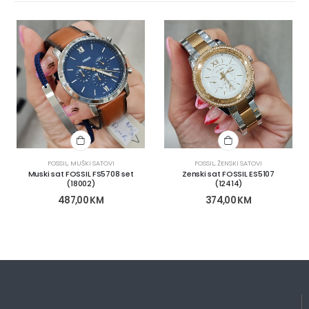
FOSSIL
,
MUŠKI SATOVI
FOSSIL
,
ŽENSKI SATOVI
Muski sat FOSSIL FS5708 set
Zenski sat FOSSIL ES5107
(18002)
(12414)
487,00
KM
374,00
KM