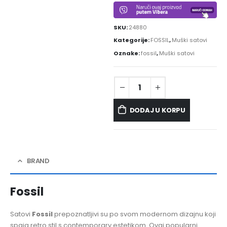
SKU:
24880
Kategorije:
FOSSIL
,
Muški satovi
Oznake:
fossil
,
Muški satovi
DODAJ U KORPU
BRAND
Fossil
Satovi
Fossil
prepoznatljivi su po svom modernom dizajnu koji
spaja retro stil s contemporary estetikom. Ovaj popularni