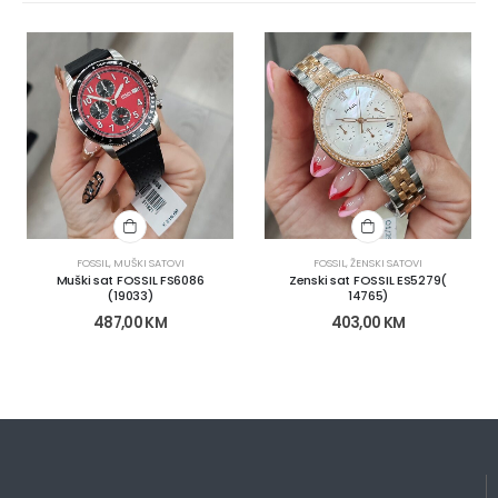
FOSSIL
,
MUŠKI SATOVI
FOSSIL
,
ŽENSKI SATOVI
Muški sat FOSSIL FS6086
Zenski sat FOSSIL ES5279(
(19033)
14765)
487,00
KM
403,00
KM