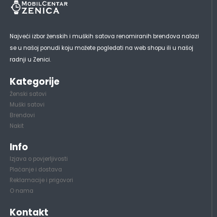
Najveći izbor ženskih i muških satova renomiranih brendova nalazi
se u našoj ponudi koju možete pogledati na web shopu ili u našoj
radnji u Zenici.
Kategorije
Ženski satovi
Muški satovi
Brendovi
Nakit
Info
Izjava o povjerljivosti
Plaćanje i dostava
Reklamacije i prigovori
O nama
Kontakt