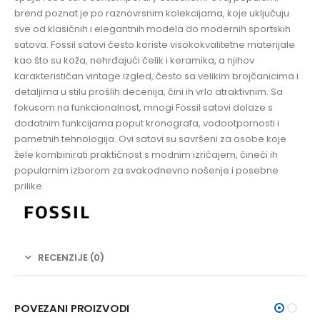
brend poznat je po raznovrsnim kolekcijama, koje uključuju
sve od klasičnih i elegantnih modela do modernih sportskih
satova. Fossil satovi često koriste visokokvalitetne materijale
kao što su koža, nehrđajući čelik i keramika, a njihov
karakterističan vintage izgled, često sa velikim brojčanicima i
detaljima u stilu prošlih decenija, čini ih vrlo atraktivnim. Sa
fokusom na funkcionalnost, mnogi Fossil satovi dolaze s
dodatnim funkcijama poput kronografa, vodootpornosti i
pametnih tehnologija. Ovi satovi su savršeni za osobe koje
žele kombinirati praktičnost s modnim izričajem, čineći ih
popularnim izborom za svakodnevno nošenje i posebne
prilike.
RECENZIJE (0)
POVEZANI PROIZVODI