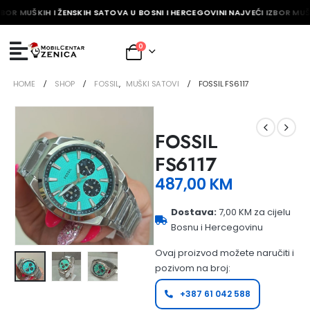
BOR MUŠKIH I ŽENSKIH SATOVA U BOSNI I HERCEGOVINI NAJVEĆI IZBOR MUŠK
0
HOME
SHOP
FOSSIL
,
MUŠKI SATOVI
FOSSIL FS6117
FOSSIL
FS6117
487,00
KM
Dostava:
7,00 KM za cijelu
Bosnu i Hercegovinu
Ovaj proizvod možete naručiti i
pozivom na broj:
+387 61 042 588