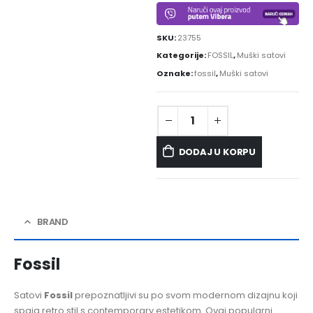
SKU:
23755
Kategorije:
FOSSIL
,
Muški satovi
Oznake:
fossil
,
Muški satovi
DODAJ U KORPU
BRAND
Fossil
Satovi
Fossil
prepoznatljivi su po svom modernom dizajnu koji
spaja retro stil s contemporary estetikom. Ovaj popularni