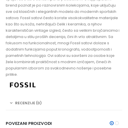
brend poznat je po raznovrsnim kolekcijama, koje uključuju
sve od klasičnih i elegantnih modela do modernih sportskih
satova. Fossil satovi često koriste visokokvalitetne materijale
kao što su koža, nehrđajući čelik i keramika, a njihov
karakterističan vintage izgled, često sa velikim brojčanicima i
detaljima u stilu prošlih decenija, čini ih vrlo atraktivnim. Sa
fokusom na funkcionalnost, mnogi Fossil satovi dolaze s
dodatnim funkcijama poput kronografa, vodootpornosti i
pametnih tehnologija. Ovi satovi su savršeni za osobe koje
žele kombinirati praktičnost s modnim izričajem, čineći ih
popularnim izborom za svakodnevno nošenje i posebne
prilike.
RECENZIJE (0)
POVEZANI PROIZVODI