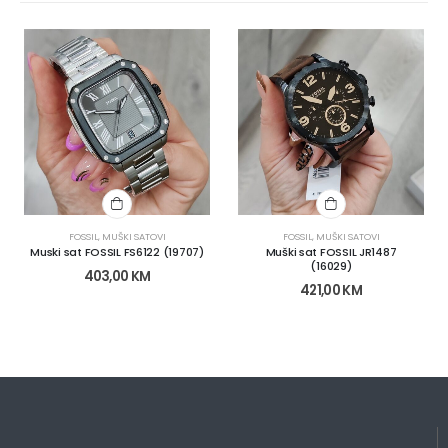
FOSSIL
,
MUŠKI SATOVI
FOSSIL
,
MUŠKI SATOVI
Muski sat FOSSIL FS6122 (19707)
Muški sat FOSSIL JR1487
(16029)
403,00
KM
421,00
KM