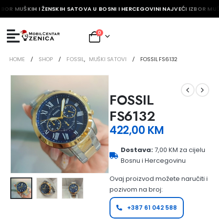
ZBOR MUŠKIH I ŽENSKIH SATOVA U BOSNI I HERCEGOVINI NAJVEĆI IZBOR MUŠ
0
HOME
SHOP
FOSSIL
,
MUŠKI SATOVI
FOSSIL FS6132
FOSSIL
FS6132
422,00
KM
Dostava:
7,00 KM za cijelu
Bosnu i Hercegovinu
Ovaj proizvod možete naručiti i
pozivom na broj:
+387 61 042 588