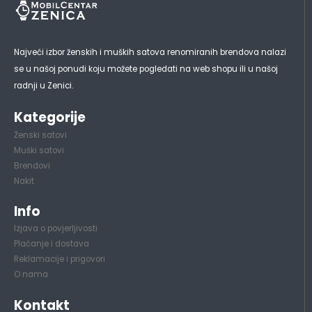
Najveći izbor ženskih i muških satova renomiranih brendova nalazi
se u našoj ponudi koju možete pogledati na web shopu ili u našoj
radnji u Zenici.
Kategorije
Ženski satovi
Muški satovi
Brendovi
Nakit
Info
Izjava o povjerljivosti
Plaćanje i dostava
Reklamacije i prigovori
O nama
Kontakt