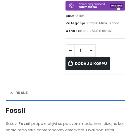
SKU:
23756
Kategorije:
FOSSIL
,
Muški satovi
Oznake:
fossil
,
Muški satovi
DODAJ U KORPU
BRAND
Fossil
Satovi
Fossil
prepoznatljivi su po svom modernom dizajnu koji
spaja retro stil s contemporary estetikom. Ovaj popularni