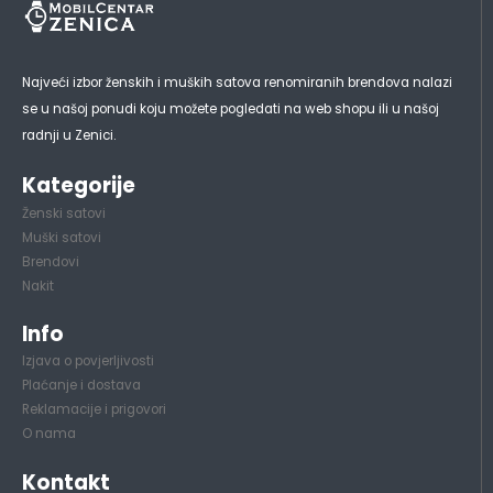
Najveći izbor ženskih i muških satova renomiranih brendova nalazi
se u našoj ponudi koju možete pogledati na web shopu ili u našoj
radnji u Zenici.
Kategorije
Ženski satovi
Muški satovi
Brendovi
Nakit
Info
Izjava o povjerljivosti
Plaćanje i dostava
Reklamacije i prigovori
O nama
Kontakt