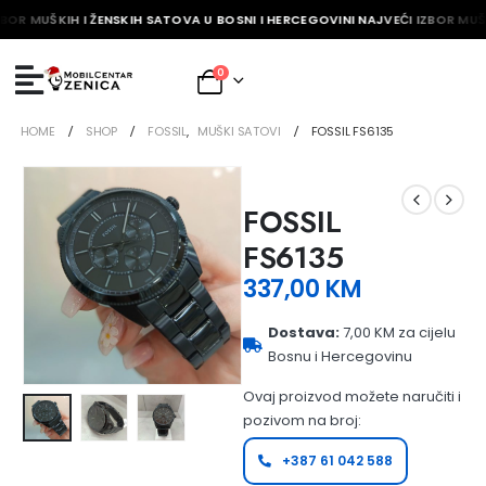
BOR MUŠKIH I ŽENSKIH SATOVA U BOSNI I HERCEGOVINI NAJVEĆI IZBOR MUŠK
0
HOME
SHOP
FOSSIL
,
MUŠKI SATOVI
FOSSIL FS6135
FOSSIL
FS6135
337,00
KM
Dostava:
7,00 KM za cijelu
Bosnu i Hercegovinu
Ovaj proizvod možete naručiti i
pozivom na broj:
+387 61 042 588