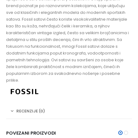
brend poznat je po raznovrsnim kolekcijama, koje uključuju
sve od klasičnih i elegantnih modela do modernih sportskih
satova. Fossil satovi često koriste visokokvalitetne materijale
kao što su koža, nehrđajući čelik i keramika, a njihov
karakterističan vintage izgled, često sa velikim brojčanicima i
detaljima u stilu prošlih decenija, čini ih vrlo atraktivnim. Sa
fokusom na funkcionalnost, mnogi Fossil satovi dolaze s
dodatnim funkcijama poput kronografa, vodootpornosti i
pametnih tehnologija. Ovi satovi su savršeni za osobe koje
žele kombinirati praktičnost s modnim izričajem, čineći ih
popularnim izborom za svakodnevno nošenje i posebne
prilike.
RECENZIJE (0)
POVEZANI PROIZVODI