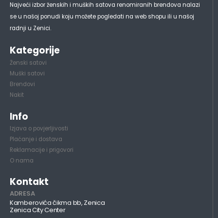
Najveći izbor ženskih i muških satova renomiranih brendova nalazi
se u našoj ponudi koju možete pogledati na web shopu ili u našoj
radnji u Zenici.
Kategorije
Ženski satovi
Muški satovi
Brendovi
Nakit
Info
Izjava o povjerljivosti
Plaćanje i dostava
Reklamacije i prigovori
O nama
Kontakt
ADRESA
Kamberovića čikma bb, Zenica
Zenica City Center