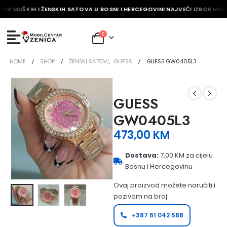
BOR MUŠKIH I ŽENSKIH SATOVA U BOSNI I HERCEGOVINI NAJVEĆI IZBOR MUŠK
0
HOME
SHOP
ŽENSKI SATOVI
,
GUESS
GUESS GW0405L3
GUESS
GW0405L3
473,00
KM
Dostava:
7,00 KM za cijelu
Bosnu i Hercegovinu
Ovaj proizvod možete naručiti i
pozivom na broj:
+387 61 042 588