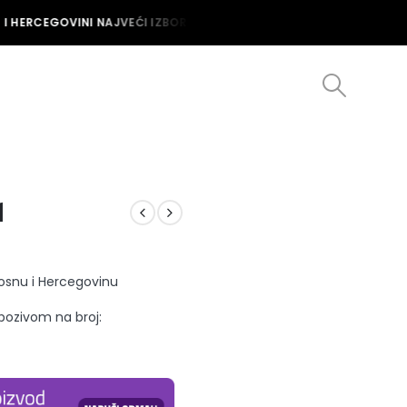
I HERCEGOVINI NAJVEĆI IZBOR MUŠKIH I ŽENSKIH SATOVA U BOSNI I 
1
Bosnu i Hercegovinu
 pozivom na broj: