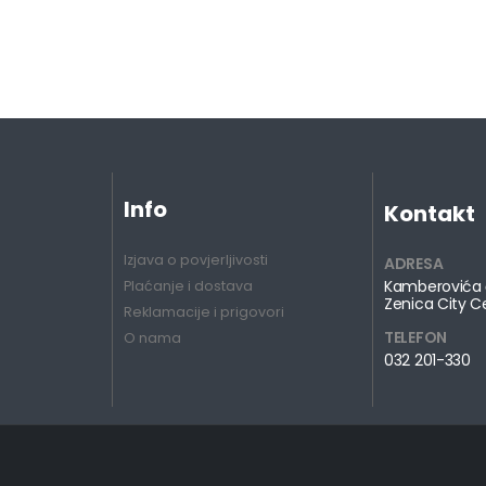
Info
Kontakt
Izjava o povjerljivosti
ADRESA
Kamberovića 
Plaćanje i dostava
Zenica City C
Reklamacije i prigovori
TELEFON
O nama
032 201-330