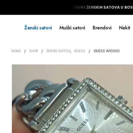
NAJVEĆI IZBOR MUŠKIH I ŽENSKIH SATOVA U BOSNI
Ženski satovi
Muški satovi
Brendovi
Nakit
HOME
SHOP
ŽENSKI SATOVI
,
GUESS
GUESS W1030L1