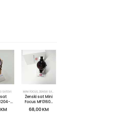
KI SATOVI
MINI FOCUS
,
ŽENSKI SATOVI
 sat
Ženski sat Mini
8204-
Focus MF0160L.
2587)
(1177-1)
0
KM
68,00
KM