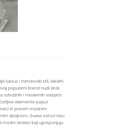
luksuz i trendovski stil, idealni
 Ovaj popularni brend nudi širok
o odvažnih i modernih varijanti
čatljive elemente poput
 čineći ih pravim modnim
anim dizajnom, Guess satovi nisu
ni modni dodaci koji upotpunjuju