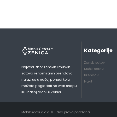
Kategorije
Ženski satovi
Najveći izbor ženskih i muških
Muški satovi
satova renomiranih brendova
Brendovi
nalazi se u našoj ponudi koju
Nakit
možete pogledati na web shopu
ili u našoj radnji u Zenici.
Mobilcentar d.o.o. © - Sva prava pridržana.