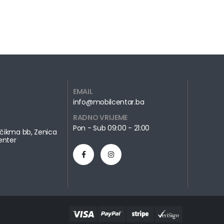
EMAIL
info@mobilcentar.ba
RADNO VRIJEME
Pon - Sub 09:00 - 21:00
čikma bb, Zenica
enter