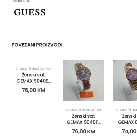
svaki stil.
POVEZANI PROIZVODI
GEMAX
,
ŽENSKI SATOVI
Ženski sat
GEMAX 9040E-
CR-DB (2264)
76,00
KM
GEMAX
,
ŽENSKI SATOVI
GEMAX
,
ŽENS
Ženski sat
Ženski
GEMAX 9040F-
GEMAX 
CR-DB ( 2267)
CR-DP (
76,00
KM
74,0