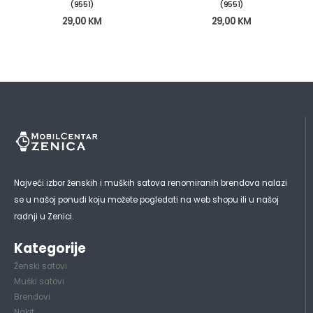
(9551)
(9551)
29,00
KM
29,00
KM
Najveći izbor ženskih i muških satova renomiranih brendova nalazi
se u našoj ponudi koju možete pogledati na web shopu ili u našoj
radnji u Zenici.
Kategorije
Ženski satovi
Muški satovi
Brendovi
Nakit