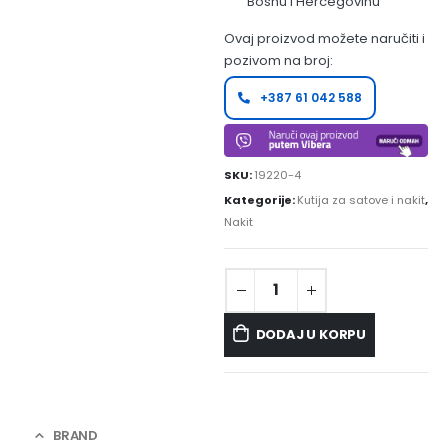
Bosnu i Hercegovinu
Ovaj proizvod možete naručiti i
pozivom na broj:
+387 61 042 588
SKU:
19220-4
Kategorije:
Kutija za satove i nakit
,
Nakit
DODAJ U KORPU
BRAND