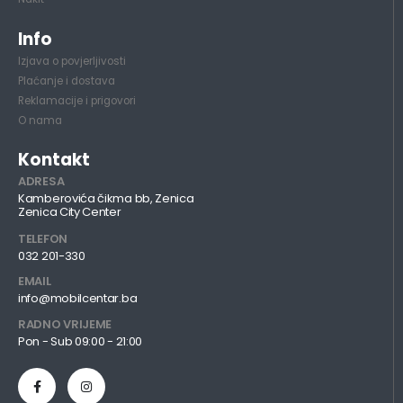
Info
Izjava o povjerljivosti
Plaćanje i dostava
Reklamacije i prigovori
O nama
Kontakt
ADRESA
Kamberovića čikma bb, Zenica
Zenica City Center
TELEFON
032 201-330
EMAIL
info@mobilcentar.ba
RADNO VRIJEME
Pon - Sub 09:00 - 21:00