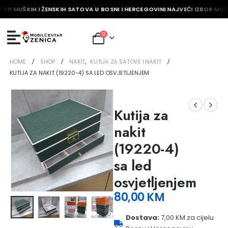
BOR MUŠKIH I ŽENSKIH SATOVA U BOSNI I HERCEGOVINI NAJVEĆI IZBOR MUŠK
0
HOME
SHOP
NAKIT
,
KUTIJA ZA SATOVE I NAKIT
KUTIJA ZA NAKIT (19220-4) SA LED OSVJETLJENJEM
Kutija za
nakit
(19220-4)
sa led
osvjetljenjem
80,00
KM
Dostava:
7,00 KM za cijelu