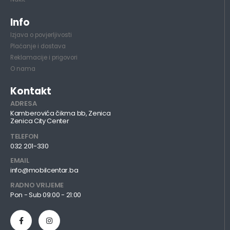
Info
Izjava o povjerljivosti
Plaćanje i dostava
Reklamacije i prigovori
O nama
Kontakt
ADRESA
Kamberovića čikma bb, Zenica
Zenica City Center
TELEFON
032 201-330
EMAIL
info@mobilcentar.ba
RADNO VRIJEME
Pon - Sub 09:00 - 21:00