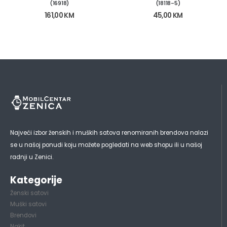
(16918)
(18118-5)
161,00
KM
45,00
KM
Najveći izbor ženskih i muških satova renomiranih brendova nalazi
se u našoj ponudi koju možete pogledati na web shopu ili u našoj
radnji u Zenici.
Kategorije
Ženski satovi
Muški satovi
Brendovi
Nakit