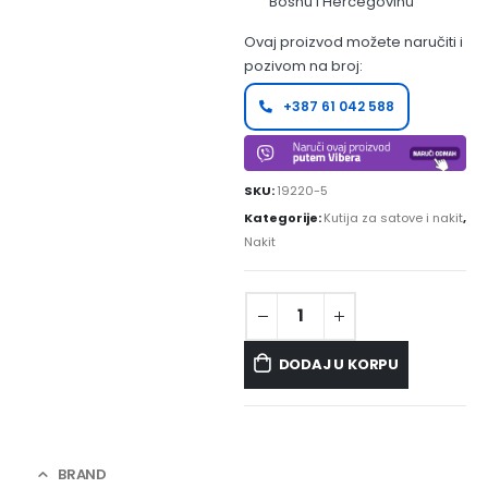
Bosnu i Hercegovinu
Ovaj proizvod možete naručiti i
pozivom na broj:
+387 61 042 588
SKU:
19220-5
Kategorije:
Kutija za satove i nakit
,
Nakit
DODAJ U KORPU
BRAND