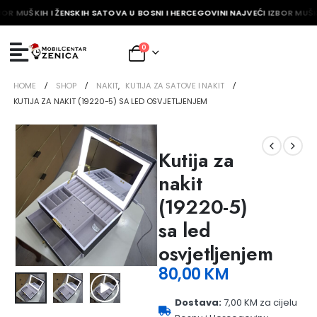
BOR MUŠKIH I ŽENSKIH SATOVA U BOSNI I HERCEGOVINI NAJVEĆI IZBOR MUŠK
0
HOME
SHOP
NAKIT
,
KUTIJA ZA SATOVE I NAKIT
KUTIJA ZA NAKIT (19220-5) SA LED OSVJETLJENJEM
Kutija za
nakit
(19220-5)
sa led
osvjetljenjem
80,00
KM
Dostava:
7,00 KM za cijelu