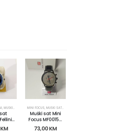
NI
,
MUŠKI SATOVI
MINI FOCUS
,
MUŠKI SATOVI
 sat
Muški sat Mini
ellini
Focus MF0015G
381-5)
(9186 -1)
0
KM
73,00
KM