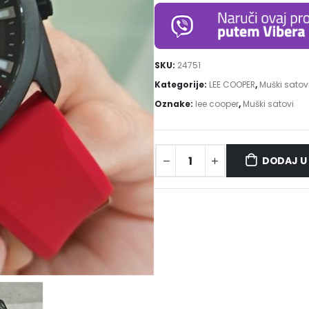
SKU:
24751
Kategorije:
LEE COOPER
,
Muški satov
Oznake:
lee cooper
,
Muški satovi
DODAJ U