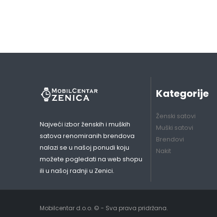
Kategorije
Ženski satovi
Najveći izbor ženskih i muških
Muški satovi
satova renomiranih brendova
Brendovi
nalazi se u našoj ponudi koju
Nakit
možete pogledati na web shopu
ili u našoj radnji u Zenici.
Mobilcentar d.o.o. © - Sva prava pridržana.