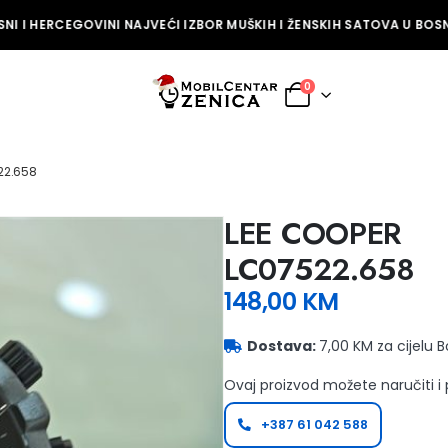
I I HERCEGOVINI NAJVEĆI IZBOR MUŠKIH I ŽENSKIH SATOVA U BOSNI
0
22.658
LEE COOPER
LC07522.658
148,00
KM
Dostava:
7,00 KM za cijelu 
Ovaj proizvod možete naručiti i
+387 61 042 588