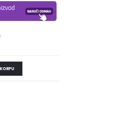
i
 KORPU