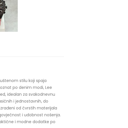
štenom stilu koji spaja
 poznat po denim modi, Lee
zgled, idealan za svakodnevnu
ičnih i jednostavnih, do
 Izrađeni od čvrstih materijala
govječnost i udobnost nošenja.
praktične i modne dodatke po